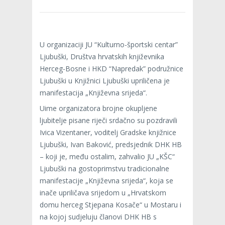
U organizaciji JU “Kulturno-športski centar”
Ljubuški, Društva hrvatskih književnika
Herceg-Bosne i HKD “Napredak” podružnice
Ljubuški u Knjižnici Ljubuški upriličena je
manifestacija „Književna srijeda“.
Uime organizatora brojne okupljene
ljubitelje pisane riječi srdačno su pozdravili
Ivica Vizentaner, voditelj Gradske knjižnice
Ljubuški, Ivan Baković, predsjednik DHK HB
– koji je, među ostalim, zahvalio JU „KŠC“
Ljubuški na gostoprimstvu tradicionalne
manifestacije „Književna srijeda“, koja se
inače upriličava srijedom u „Hrvatskom
domu herceg Stjepana Kosače“ u Mostaru i
na kojoj sudjeluju članovi DHK HB s