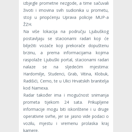
izbjegle prometne nezgode, a time sačuvali
životi i imovina svih sudionika u prometu,
stoji u priopćenju Uprava policije MUP-a
ŽZH.
Na više lokacija na području Ljubuškog
postavljaju se stacionarni radari koji će
bilježiti vozače koji prekorače dopuštenu
brzinu, a prema informacijama kojima
raspolaže Ljubuški portal, stacionarni radari
nalaze se na sljedećim mjestima:
Hardomilje, Studenci, Grab, Vitina, Klobuk,
Radišići, Cerno, te u Ulici Hrvatskih branitelja
kod Namexa.
Radar također ima i mogućnost snimanja
prometa tijekom 24 sata. Prikupljene
informacije mogu biti iskorištene i u druge
operativne svrhe, jer se jasno vide podaci o
vozilu, mjestu i vremenu prolaska kraj
kamere.