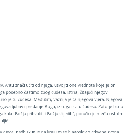
v. Antu znači učiti od njega, usvojiti one vrednote koje je on
jega posebno častimo zbog čudesa. Istina, čitajući njegov
puno je tu čudesa. Međutim, važnija je ta njegova vjera. Njegova
jegova ljubav i predanje Bogu, iz toga izviru čudesa. Zato je bitno
ga kako Božju prihvatiti i Božju slijediti“, poručio je među ostalim
ljić.
v djece, nadbiskup je na kraju mise blagoslovio crkvena zvona