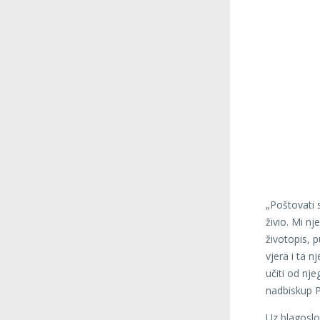
„Poštovati s
živio. Mi n
životopis, 
vjera i ta n
učiti od nje
nadbiskup Pu
Uz blagoslo