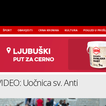
ŠPORT
OBAVIJESTI
CRNA KRONIKA
KULTURA
POGLED U PROŠ
DEO: Uočnica sv. Anti