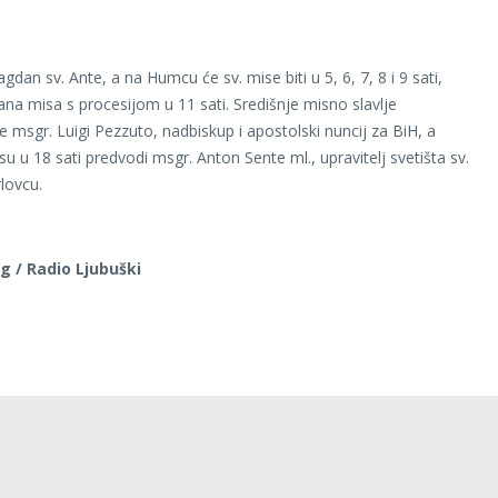
gdan sv. Ante, a na Humcu će sv. mise biti u 5, 6, 7, 8 i 9 sati,
ana misa s procesijom u 11 sati. Središnje misno slavlje
e msgr. Luigi Pezzuto, nadbiskup i apostolski nuncij za BiH, a
u u 18 sati predvodi msgr. Anton Sente ml., upravitelj svetišta sv.
lovcu.
g / Radio Ljubuški