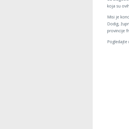
koja su ovi
Misi je kon
Dodig, župn
provincije f
Pogledajte 