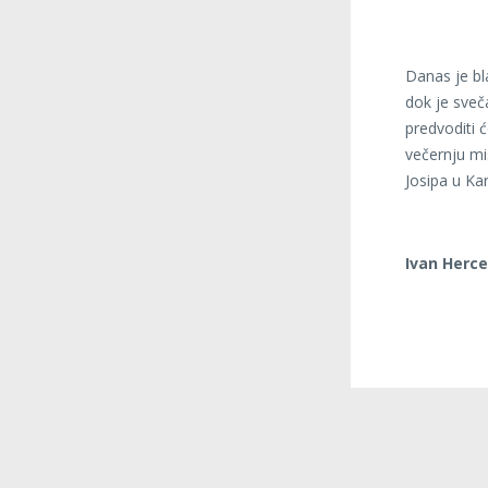
Danas je bla
dok je sveč
predvoditi ć
večernju mis
Josipa u Kar
Ivan Herce