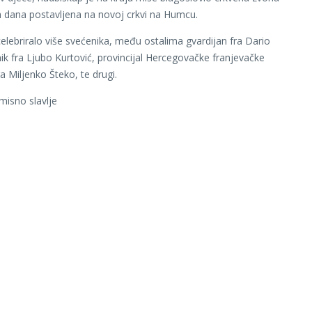
h dana postavljena na novoj crkvi na Humcu.
celebriralo više svećenika, među ostalima gvardijan fra Dario
ik fra Ljubo Kurtović, provincijal Hercegovačke franjevačke
ra Miljenko Šteko, te drugi.
misno slavlje