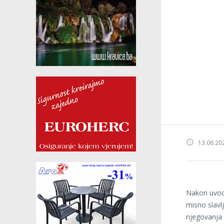
13.06.20
Nakon uvod
misno slavlj
njegovanja 