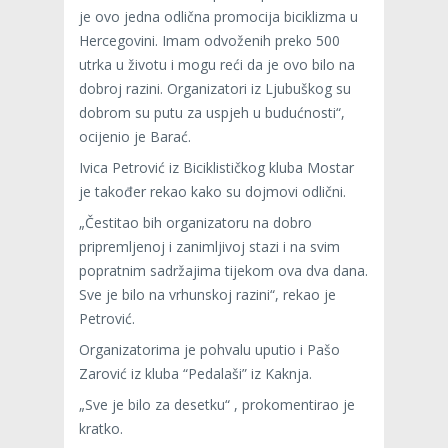
je ovo jedna odlična promocija biciklizma u
Hercegovini. Imam odvoženih preko 500
utrka u životu i mogu reći da je ovo bilo na
dobroj razini. Organizatori iz Ljubuškog su
dobrom su putu za uspjeh u budućnosti“,
ocijenio je Barać.
Ivica Petrović iz Biciklističkog kluba Mostar
je također rekao kako su dojmovi odlični.
„Čestitao bih organizatoru na dobro
pripremljenoj i zanimljivoj stazi i na svim
popratnim sadržajima tijekom ova dva dana.
Sve je bilo na vrhunskoj razini“, rekao je
Petrović.
Organizatorima je pohvalu uputio i Pašo
Zarović iz kluba “Pedalaši” iz Kaknja.
„Sve je bilo za desetku“ , prokomentirao je
kratko.