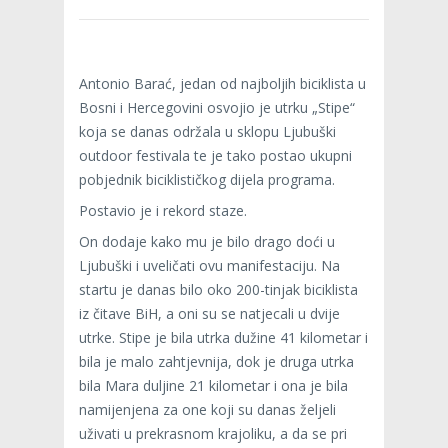
Antonio Barać, jedan od najboljih biciklista u
Bosni i Hercegovini osvojio je utrku „Stipe“
koja se danas održala u sklopu Ljubuški
outdoor festivala te je tako postao ukupni
pobjednik biciklističkog dijela programa.
Postavio je i rekord staze.
On dodaje kako mu je bilo drago doći u
Ljubuški i uveličati ovu manifestaciju. Na
startu je danas bilo oko 200-tinjak biciklista
iz čitave BiH, a oni su se natjecali u dvije
utrke. Stipe je bila utrka dužine 41 kilometar i
bila je malo zahtjevnija, dok je druga utrka
bila Mara duljine 21 kilometar i ona je bila
namijenjena za one koji su danas željeli
uživati u prekrasnom krajoliku, a da se pri