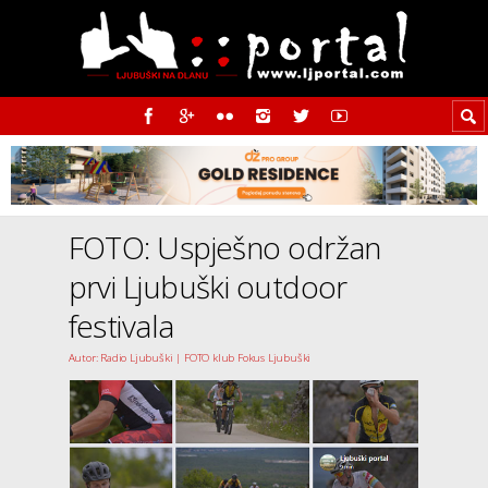
FOTO: Uspješno održan
prvi Ljubuški outdoor
festivala
Autor: Radio Ljubuški | FOTO klub Fokus Ljubuški