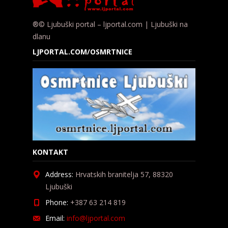
®© Ljubuški portal – ljportal.com | Ljubuški na
dlanu
LJPORTAL.COM/OSMRTNICE
KONTAKT
Address:
Hrvatskih branitelja 57, 88320
Ljubuški
Phone:
+387 63 214 819
Email:
info@ljportal.com