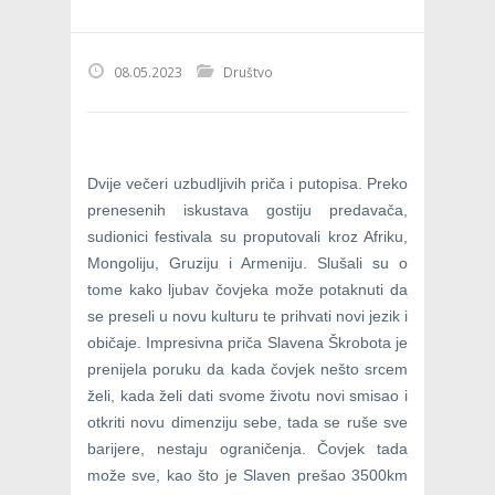
08.05.2023
Društvo
Dvije večeri uzbudljivih priča i putopisa. Preko
prenesenih iskustava gostiju predavača,
sudionici festivala su proputovali kroz Afriku,
Mongoliju, Gruziju i Armeniju. Slušali su o
tome kako ljubav čovjeka može potaknuti da
se preseli u novu kulturu te prihvati novi jezik i
običaje. Impresivna priča Slavena Škrobota je
prenijela poruku da kada čovjek nešto srcem
želi, kada želi dati svome životu novi smisao i
otkriti novu dimenziju sebe, tada se ruše sve
barijere, nestaju ograničenja. Čovjek tada
može sve, kao što je Slaven prešao 3500km