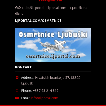
®© Ljubuški portal – ljportal.com | Ljubuški na
dlanu
LJPORTAL.COM/OSMRTNICE
KONTAKT
Address:
Hrvatskih branitelja 57, 88320
Ljubuški
Phone:
+387 63 214 819
Email:
info@ljportal.com