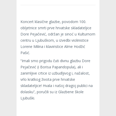
Koncert klasične glazbe, povodom 100.
obljetnice smrti prve hrvatske skladateljice
Dore Pejačević, održan je sinoć u Kulturnom
centru u Ljubuškom, u izvedbi violinistice
Lorene Milina i klaviristice Alme Hodžić
Pašić.
“Imali smo prigodu čuti divnu glazbu Dore
Pejačević (i Borisa Papandopula), ali i
zanimljive crtice iz uzbudljivog i, nažalost,
vrlo kratkog života prve hrvatske
skladateljice! Hvala i našoj dragoj publici na
dolasku”, poručili su iz Glazbene škole
Ljubuški.