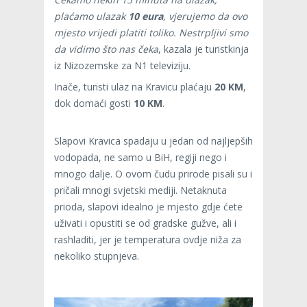
plaćamo ulazak
10 eura
, vjerujemo da ovo
mjesto vrijedi platiti toliko. Nestrpljivi smo
da vidimo što nas čeka
, kazala je turistkinja
iz Nizozemske za N1 televiziju.
Inače, turisti ulaz na Kravicu plaćaju
20 KM
,
dok domaći gosti
10 KM
.
Slapovi Kravica spadaju u jedan od najljepših
vodopada, ne samo u BiH, regiji nego i
mnogo dalje. O ovom čudu prirode pisali su i
pričali mnogi svjetski mediji. Netaknuta
prioda, slapovi idealno je mjesto gdje ćete
uživati i opustiti se od gradske gužve, ali i
rashladiti, jer je temperatura ovdje niža za
nekoliko stupnjeva.