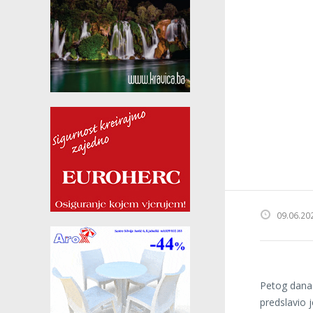
09.06.20
Petog dana
predslavio j