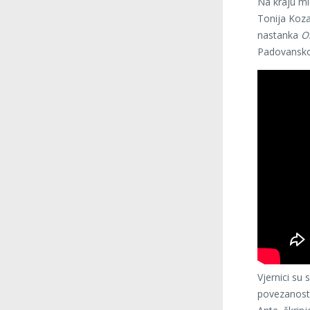
Na kraju mi
Tonija Koza
nastanka
O
Padovansk
Vjernici su 
povezanost 