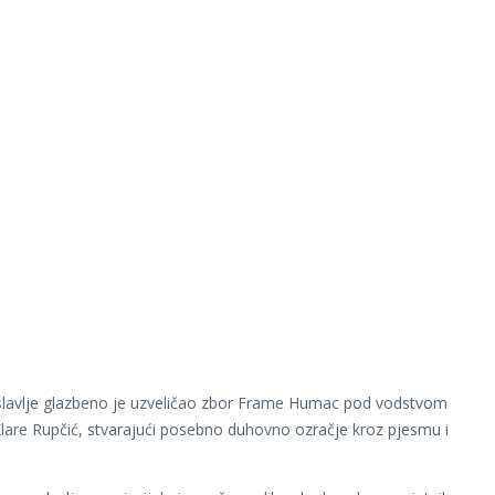
 slavlje glazbeno je uzveličao zbor Frame Humac pod vodstvom
lare Rupčić, stvarajući posebno duhovno ozračje kroz pjesmu i