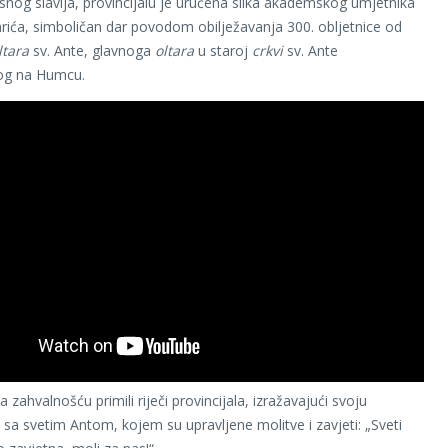
snog slavlja, provincijalu je uručena slika akademskog umjetnika
rića, simboličan dar povodom obilježavanja 300. obljetnice od
ltara
sv. Ante, glavnoga
oltara
u staroj
crkvi
sv. Ante
og na Humcu.
sa zahvalnošću primili riječi provincijala, izražavajući svoju
sa svetim Antom, kojem su upravljene molitve i zavjeti: „Sveti