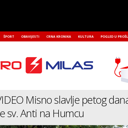
ŠPORT
OBAVIJESTI
CRNA KRONIKA
KULTURA
POGLED U PROŠ
DEO Misno slavlje petog dan
e sv. Anti na Humcu