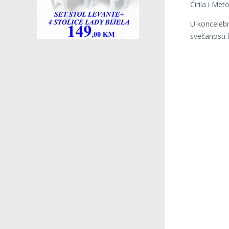
Ćirila i Met
U koncelebr
svečanosti 