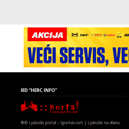
IED “HERC INFO”
®© Ljubuški portal – ljportal.com | Ljubuški na dlanu