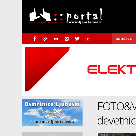
DRUŠTVO
FOTO&VI
devetnic