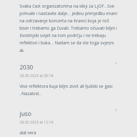
Svaka čast organizatorima na ideji za LjOF…Sve
pohvale i nastavite dalje… Jedinu primjedbu imam
na odrzavanje koncerta na Kravici koja je nsš
biser i trebamo ga čuvati. Trebamo očuvati biljni i
životinjski svijet na tom podrčju i ne trebaju
reflektori i buka… Nadam se da ste toga svjesni
🙏
2030
28.05.2023 at 05:18
Vise reflektora buja biljni zivot ali ljudski se gasi
..Nazalost..
juso
28.05.2023 at 12:16
alal vera