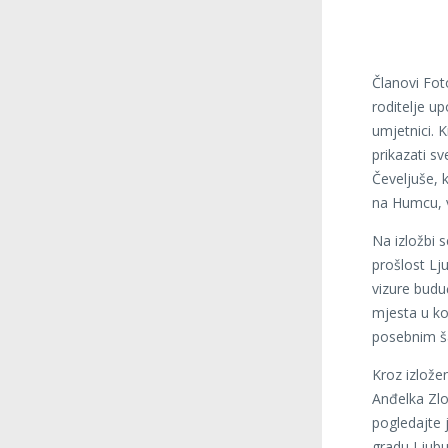
Članovi Fot
roditelje u
umjetnici. K
prikazati s
Čeveljuše, 
na Humcu, 
Na izložbi 
prošlost Lju
vizure budu
mjesta u ko
posebnim 
Kroz izlože
Anđelka Zlo
pogledajte 
gradu Ljub