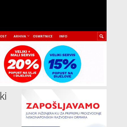
LOST
ARHIVA
OSMRTNICE
INFO
ki