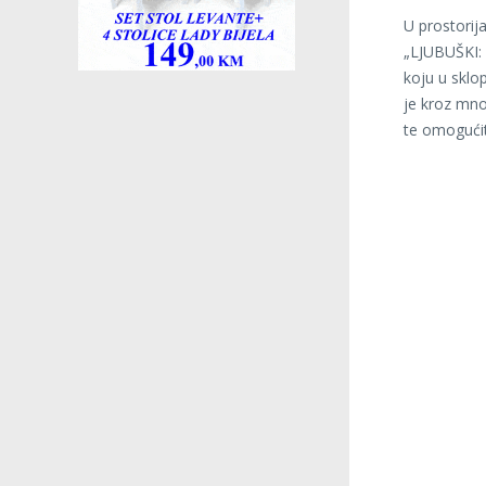
U prostorij
„LJUBUŠKI:
koju u sklop
je kroz mno
te omogućit