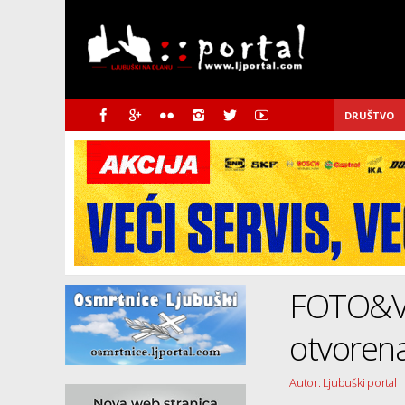
DRUŠTVO
FOTO&VI
otvorena
Autor: Ljubuški portal