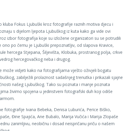
o kluba Fokus Ljubuški kroz fotografije raznih motiva djecu i
poznaju s dijelom ljepota Ljubuškog iz kuta kako ga vide ovi
roz izbor fotografija koje su izložene organizatori su se potrudili
ve ono po čemu je Ljubuški prepoznatljiv, od slapova Kravice,
kule hercega Stjepana, Šiljevišta, Klobuka, prostranog polja, crkve
vedrog hercegovačkog neba i drugog.
se može vidjeti kako na fotografijama vješto oživjeli bogatu
buškog, zabilježili prolaznost sadašnjeg trenutka i prikazali sjajne
ćnosti našeg Ljubuškog. Tako su poznata i manje poznata
jima živimo spojena u jedinstveni fotografski duh koji odiše
šarmom.
ne fotografije Ivana Bebeka, Denisa Luburića, Perice Biško,
paše, Đine Spajića, Ane Bubalo, Marija Vučića i Marija Zlopaše
jednu zanimljivu, neobičnu i dosad neispričanu priču o našem
uškog.