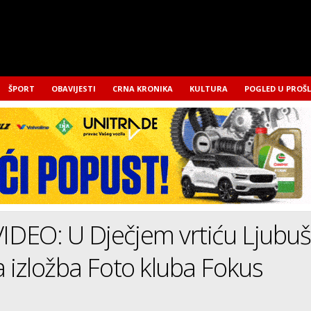
ŠPORT
OBAVIJESTI
CRNA KRONIKA
KULTURA
POGLED U PROŠ
DEO: U Dječjem vrtiću Ljubuš
 izložba Foto kluba Fokus