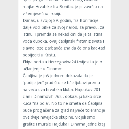
majke Hrvatske fra Bonifacije je završio na
višemjesečnoj robiji.
Danas, u svojoj 89. godini, fra Bonifacije i
dalje vodi bitke za svoj narod, za pravdu, za
istinu. I premda se nekad čini da je ta istina
voda duboka, ovaj čapljinski fratar iz svete i
slavne loze Barbarića zna da će ona kad-tad
pobijediti u Kristu.
Ekipa portala Hercegovina24 izvijestila je o
učlanjenje u Dinamo:
Čapljina je još jednom dokazala da je
“podijeljen” grad što se tiče ljubavi prema
najveća dva hrvatska kluba. Hajdukov 701
član i Dinamovih 762 , dokazuju kako srce
kuca “na pola”. No to ne smeta da Čapljina
bude proglašena za grad najveće tolerancije
ove dvije navijačke skupine. Vidjeli smo
grafite i murale Hajduka i Dinama jedne kraj