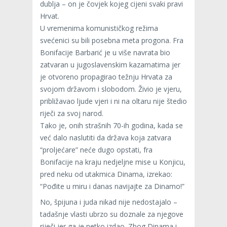
dublja – on je čovjek kojeg cijeni svaki pravi
Hrvat.
U vremenima komunističkog režima
svećenici su bili posebna meta progona. Fra
Bonifacije Barbarić je u više navrata bio
zatvaran u jugoslavenskim kazamatima jer
je otvoreno propagirao težnju Hrvata za
svojom državom i slobodom. Živio je vjeru,
približavao ljude vjeri i ni na oltaru nije štedio
riječi za svoj narod.
Tako je, onih strašnih 70-ih godina, kada se
već dalo naslutiti da država koja zatvara
“proljećare” neće dugo opstati, fra
Bonifacije na kraju nedjeljne mise u Konjicu,
pred neku od utakmica Dinama, izrekao:
“Pođite u miru i danas navijajte za Dinamo!”
No, špijuna i juda nikad nije nedostajalo –
tadašnje vlasti ubrzo su doznale za njegove
riječi jer ga je netko izdao. Zbog Dinama i