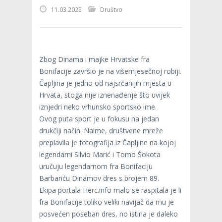
11.03.2025
Društvo
Zbog Dinama i majke Hrvatske fra
Bonifacije završio je na višemjesečnoj robiji.
Čapljina je jedno od najsrčanijih mjesta u
Hrvata, stoga nije iznenađenje što uvijek
iznjedri neko vrhunsko sportsko ime.
Ovog puta sport je u fokusu na jedan
drukčiji način. Naime, društvene mreže
preplavila je fotografija iz Čapljine na kojoj
legendarni Silvio Marić i Tomo Šokota
uručuju legendarnom fra Bonifaciju
Barbariću Dinamov dres s brojem 89.
Ekipa portala Herc.info malo se raspitala je li
fra Bonifacije toliko veliki navijač da mu je
posvećen poseban dres, no istina je daleko