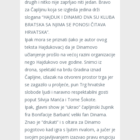
drugih i nitko nije zaprljao niti jedan. Bravo
za Čapljinu koja se izgleda jedina drži
slogana “HAJDUK I DINAMO DVA SU KLUBA
BRATSKA SA NJIMA SE PONOSI ČITAVA
HRVATSKA”.
Ipak mora se priznati (iako je autor ovog
teksta Hajdukovac) da je Dinamovo
učlanjenje prošlo na većoj razini organizacije
nego Hajdukovo ove godine. Snimci iz
drona, spektakl na brdu Gradina iznad
Čapljine, izlazak na otvoreni prostor trga jer
se zagazilo u proljeće, pun Trg hrvatske
slobode ljudi i naravno respektabilni gosti
poput Silvija Marića i Tome Šokote.
Ipak, glavni show je “ukrao” čapljinski župnik
fra Bonifacije Barbarić veliki fan Dinama.
Znao je “drukati” i s oltara za Dinamo
pogotovo kad igra s ljutim rivalom, a jučer je
svojim pojavljivanjem izazvao pravu erupciju