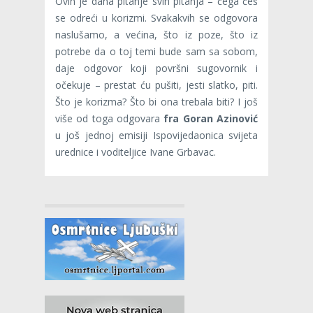
Ovih je dana pitanje svih pitanja – čega ćeš
se odreći u korizmi. Svakakvih se odgovora
naslušamo, a većina, što iz poze, što iz
potrebe da o toj temi bude sam sa sobom,
daje odgovor koji površni sugovornik i
očekuje – prestat ću pušiti, jesti slatko, piti.
Što je korizma? Što bi ona trebala biti? I još
više od toga odgovara
fra Goran Azinović
u još jednoj emisiji Ispovijedaonica svijeta
urednice i voditeljice Ivane Grbavac.