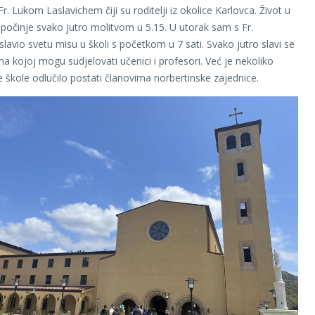
r. Lukom Laslavichem čiji su roditelji iz okolice Karlovca. Život u
očinje svako jutro molitvom u 5.15. U utorak sam s Fr.
lavio svetu misu u školi s početkom u 7 sati. Svako jutro slavi se
na kojoj mogu sudjelovati učenici i profesori. Već je nekoliko
te škole odlučilo postati članovima norbertinske zajednice.