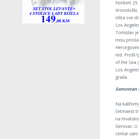
Norbert 25.
Kronološki,
ništa sve d
Los Angeles
Tomislav je
misu prosla
Hercegovini
red. Prošli 
of the Sea 
Los Angeles
grada.
Samostan 
Na kaliforn
četrnaest t
na hrvatsko
Gerovac. U S
centar sam 