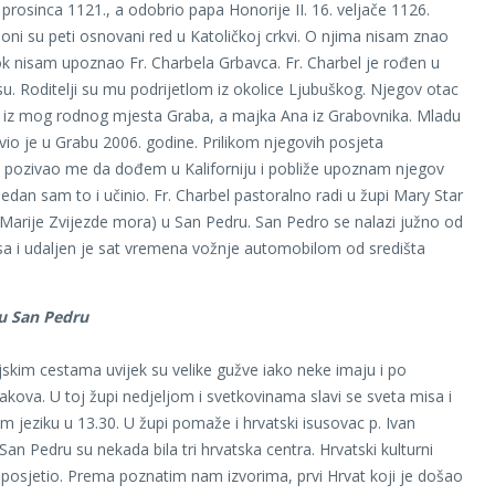
 prosinca 1121., a odobrio papa Honorije II. 16. veljače 1126.
 oni su peti osnovani red u Katoličkoj crkvi. O njima nisam znao
ok nisam upoznao Fr. Charbela Grbavca. Fr. Charbel je rođen u
u. Roditelji su mu podrijetlom iz okolice Ljubuškog. Njegov otac
 iz mog rodnog mjesta Graba, a majka Ana iz Grabovnika. Mladu
vio je u Grabu 2006. godine. Prilikom njegovih posjeta
 pozivao me da dođem u Kaliforniju i pobliže upoznam njegov
tjedan sam to i učinio. Fr. Charbel pastoralno radi u župi Mary Star
(Marije Zvijezde mora) u San Pedru. San Pedro se nalazi južno od
a i udaljen je sat vremena vožnje automobilom od središta
u San Pedru
ijskim cestama uvijek su velike gužve iako neke imaju i po
rakova. U toj župi nedjeljom i svetkovinama slavi se sveta misa i
m jeziku u 13.30. U župi pomaže i hrvatski isusovac p. Ivan
an Pedru su nekada bila tri hrvatska centra. Hrvatski kulturni
posjetio. Prema poznatim nam izvorima, prvi Hrvat koji je došao