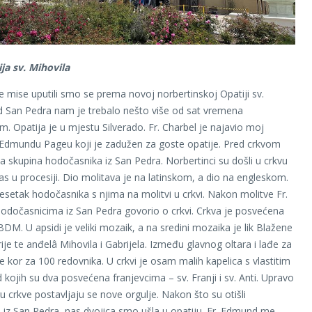
ja sv. Mihovila
 mise uputili smo se prema novoj norbertinskoj Opatiji sv.
d San Pedra nam je trebalo nešto više od sat vremena
. Opatija je u mjestu Silverado. Fr. Charbel je najavio moj
 Edmundu Pageu koji je zadužen za goste opatije. Pred crkvom
la skupina hodočasnika iz San Pedra. Norbertinci su došli u crkvu
čas u procesiji. Dio molitava je na latinskom, a dio na engleskom.
 desetak hodočasnika s njima na molitvi u crkvi. Nakon molitve Fr.
hodočasnicima iz San Pedra govorio o crkvi. Crkva je posvećena
DM. U apsidi je veliki mozaik, a na sredini mozaika je lik Blažene
ije te anđelâ Mihovila i Gabrijela. Između glavnog oltara i lađe za
e kor za 100 redovnika. U crkvi je osam malih kapelica s vlastitim
 kojih su dva posvećena franjevcima – sv. Franji i sv. Anti. Upravo
u crkve postavljaju se nove orgulje. Nakon što su otišli
 iz San Pedra, nas dvojica smo ušla u opatiju. Fr. Edmund me