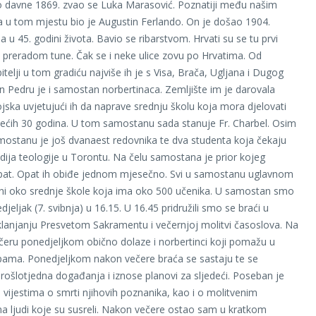
 davne 1869. zvao se Luka Marasović. Poznatiji među našim
a u tom mjestu bio je Augustin Ferlando. On je došao 1904.
a u 45. godini života. Bavio se ribarstvom. Hrvati su se tu prvi
ti preradom tune. Čak se i neke ulice zovu po Hrvatima. Od
itelji u tom gradiću najviše ih je s Visa, Brača, Ugljana i Dugog
n Pedru je i samostan norbertinaca. Zemljište im je darovala
jska uvjetujući ih da naprave srednju školu koja mora djelovati
ećih 30 godina. U tom samostanu sada stanuje Fr. Charbel. Osim
mostanu je još dvanaest redovnika te dva studenta koja čekaju
dija teologije u Torontu. Na čelu samostana je prior kojeg
opat. Opat ih obiđe jednom mjesečno. Svi u samostanu uglavnom
ni oko srednje škole koja ima oko 500 učenika. U samostan smo
djeljak (7. svibnja) u 16.15. U 16.45 pridružili smo se braći u
 klanjanju Presvetom Sakramentu i večernjoj molitvi časoslova. Na
ečeru ponedjeljkom obično dolaze i norbertinci koji pomažu u
ama. Ponedjeljkom nakon večere braća se sastaju te se
 prošlotjedna događanja i iznose planovi za sljedeći. Poseban je
 vijestima o smrti njihovih poznanika, kao i o molitvenim
 ljudi koje su susreli. Nakon večere ostao sam u kratkom