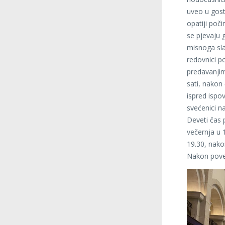
uveo u gost
opatiji poči
se pjevaju 
misnoga sla
redovnici p
predavanjim
sati, nakon 
ispred ispo
svećenici n
Deveti čas p
večernja u 
19.30, nako
Nakon poveč