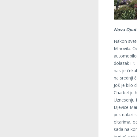
Nova Opati
Nakon svete
Mihovila. O
automobilom
dolazak Fr.
nas je čeka
na srednji 
Još je bilo
Charbel je 
Uznesenju B
Djevice Mar
puk nalazi s
oltarima, od
sada na kor
hodočasnici