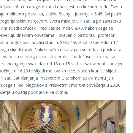
injsku sobu na drugom katu i obavijestio o kućnom redu. Život u
nje molitvom pozivnika, službe čitanja i jutarnje u 5.45. Svi psalmi
gregorijanskim napjevom. Sveta misa je u 7 sati, a po završetku
vlja slijedi doručak. Treći čas se moli u 8.40, nakon čega se
osvećuju dnevnim obvezama – svećenici pastoralu, profesori
a, a bogoslovi i novaci studiju. Šesti čas je na rasporedu u 12
čega slijedi ručak. Nakon ručka nastavljaju se redoviti poslovi, a
vjedaonica se mogu susresti vjernici – hodočasnici kojima su
a raspolaganju svaki dan od 13 do 15 sati za sakrament ispovijedi.
očinje u 16.20 te slijedi molitva krunice. Nakon krunice slijedi
17 sati. Sat klanjanja Presvetom Oltarskom Sakramentu je u
n čega slijedi blagoslov s Presvetim i molitva povečerja u 20.30.
erja u opatiji počinje velika šutnja.