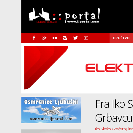
DRUŠTVO
Fra Iko 
Grbavcu
Iko Skoko / Večernji list