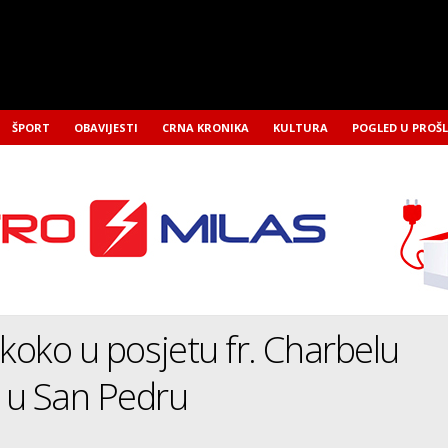
ŠPORT
OBAVIJESTI
CRNA KRONIKA
KULTURA
POGLED U PROŠ
Skoko u posjetu fr. Charbelu
 u San Pedru