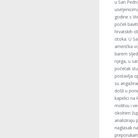
u San Pedro
useljenicim
godine s Vis
počeli bavi
hrvatskih ob
otoka. U Sa
američka vo
barem sljed
njega, u sa
početak stu
postavlja 
su angažira
došli u pone
kapelici na
molitvu i v
okolnim žup
analiziraju
naglasak na
preporukama