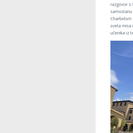
razgovor s F
samostanu p
Charbelom s
sveta misa 
učenika iz 