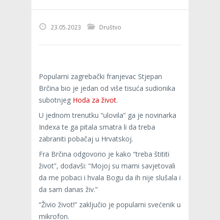
23.05.2023
Društvo
Popularni zagrebački franjevac Stjepan
Brčina bio je jedan od više tisuća sudionika
subotnjeg
Hoda za život
.
U jednom trenutku “ulovila” ga je novinarka
Indexa te ga pitala smatra li da treba
zabraniti pobačaj u Hrvatskoj.
Fra Brčina odgovorio je kako “treba štititi
život”, dodavši: “Mojoj su mami savjetovali
da me pobaci i hvala Bogu da ih nije slušala i
da sam danas živ.”
“Živio život!” zaključio je popularni svećenik u
mikrofon.