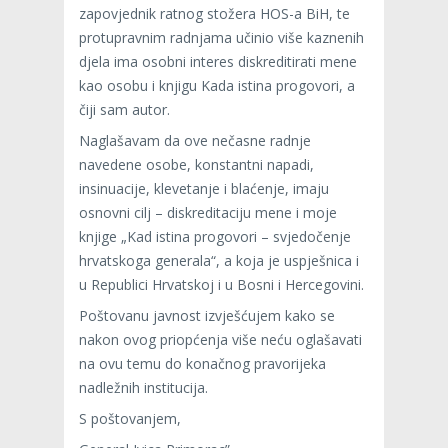
zapovjednik ratnog stožera HOS-a BiH, te
protupravnim radnjama učinio više kaznenih
djela ima osobni interes diskreditirati mene
kao osobu i knjigu Kada istina progovori, a
čiji sam autor.
Naglašavam da ove nečasne radnje
navedene osobe, konstantni napadi,
insinuacije, klevetanje i blaćenje, imaju
osnovni cilj – diskreditaciju mene i moje
knjige „Kad istina progovori – svjedočenje
hrvatskoga generala“, a koja je uspješnica i
u Republici Hrvatskoj i u Bosni i Hercegovini.
Poštovanu javnost izvješćujem kako se
nakon ovog priopćenja više neću oglašavati
na ovu temu do konačnog pravorijeka
nadležnih institucija.
S poštovanjem,