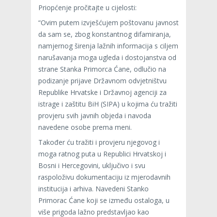
Priopćenje pročitajte u cijelosti:
“Ovim putem izvješćujem poštovanu javnost
da sam se, zbog konstantnog difamiranja,
namjernog širenja lažnih informacija s ciljem
narušavanja moga ugleda i dostojanstva od
strane Stanka Primorca Ćane, odlučio na
podizanje prijave Državnom odvjetništvu
Republike Hrvatske i Državnoj agenciji za
istrage i zaštitu BiH (SIPA) u kojima ću tražiti
provjeru svih javnih objeda i navoda
navedene osobe prema meni.
Također ću tražiti i provjeru njegovog i
moga ratnog puta u Republici Hrvatskoj i
Bosni i Hercegovini, uključivo i svu
raspoloživu dokumentaciju iz mjerodavnih
institucija i arhiva. Navedeni Stanko
Primorac Ćane koji se između ostaloga, u
više prigoda lažno predstavljao kao