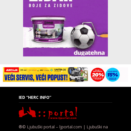
IED “HERC INFO”
®© Ljubuški portal – ljportal.com | Ljubuški na