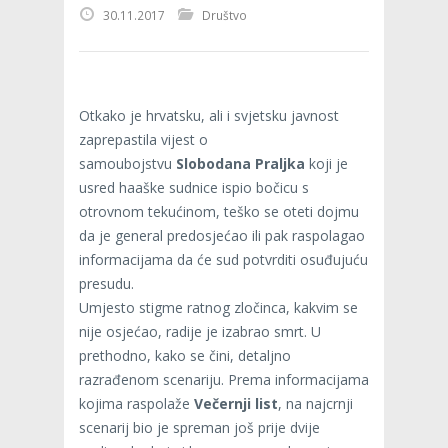
30.11.2017
Društvo
Otkako je hrvatsku, ali i svjetsku javnost
zaprepastila vijest o
samoubojstvu
Slobodana Praljka
koji je
usred haaške sudnice ispio bočicu s
otrovnom tekućinom, teško se oteti dojmu
da je general predosjećao ili pak raspolagao
informacijama da će sud potvrditi osuđujuću
presudu.
Umjesto stigme ratnog zločinca, kakvim se
nije osjećao, radije je izabrao smrt. U
prethodno, kako se čini, detaljno
razrađenom scenariju. Prema informacijama
kojima raspolaže
Večernji list
, na najcrnji
scenarij bio je spreman još prije dvije