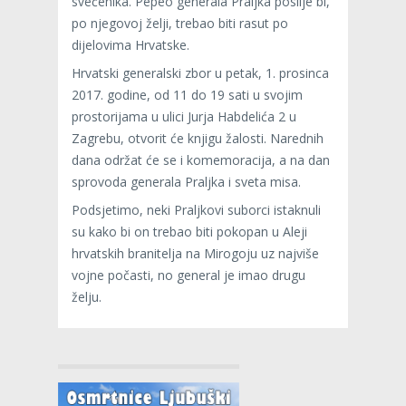
svećenika. Pepeo generala Praljka poslije bi,
po njegovoj želji, trebao biti rasut po
dijelovima Hrvatske.
Hrvatski generalski zbor u petak, 1. prosinca
2017. godine, od 11 do 19 sati u svojim
prostorijama u ulici Jurja Habdelića 2 u
Zagrebu, otvorit će knjigu žalosti. Narednih
dana održat će se i komemoracija, a na dan
sprovoda generala Praljka i sveta misa.
Podsjetimo, neki Praljkovi suborci istaknuli
su kako bi on trebao biti pokopan u Aleji
hrvatskih branitelja na Mirogoju uz najviše
vojne počasti, no general je imao drugu
želju.