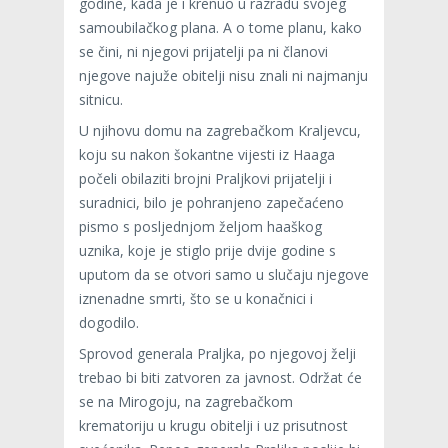
godine, kada je i krenuo u razradu svojeg
samoubilačkog plana. A o tome planu, kako
se čini, ni njegovi prijatelji pa ni članovi
njegove najuže obitelji nisu znali ni najmanju
sitnicu.
U njihovu domu na zagrebačkom Kraljevcu,
koju su nakon šokantne vijesti iz Haaga
počeli obilaziti brojni Praljkovi prijatelji i
suradnici, bilo je pohranjeno zapečaćeno
pismo s posljednjom željom haaškog
uznika, koje je stiglo prije dvije godine s
uputom da se otvori samo u slučaju njegove
iznenadne smrti, što se u konačnici i
dogodilo.
Sprovod generala Praljka, po njegovoj želji
trebao bi biti zatvoren za javnost. Održat će
se na Mirogoju, na zagrebačkom
krematoriju u krugu obitelji i uz prisutnost