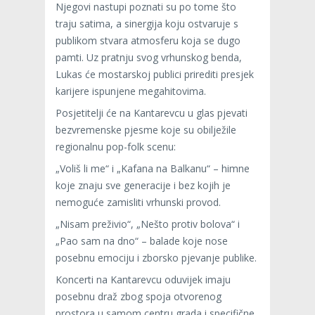
Njegovi nastupi poznati su po tome što
traju satima, a sinergija koju ostvaruje s
publikom stvara atmosferu koja se dugo
pamti. Uz pratnju svog vrhunskog benda,
Lukas će mostarskoj publici prirediti presjek
karijere ispunjene megahitovima.
Posjetitelji će na Kantarevcu u glas pjevati
bezvremenske pjesme koje su obilježile
regionalnu pop-folk scenu:
„Voliš li me“ i „Kafana na Balkanu“ – himne
koje znaju sve generacije i bez kojih je
nemoguće zamisliti vrhunski provod.
„Nisam preživio“, „Nešto protiv bolova“ i
„Pao sam na dno“ – balade koje nose
posebnu emociju i zborsko pjevanje publike.
Koncerti na Kantarevcu oduvijek imaju
posebnu draž zbog spoja otvorenog
prostora u samom centru grada i specifične