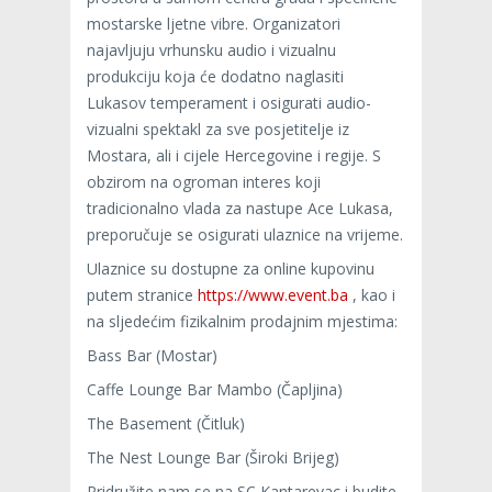
mostarske ljetne vibre. Organizatori
najavljuju vrhunsku audio i vizualnu
produkciju koja će dodatno naglasiti
Lukasov temperament i osigurati audio-
vizualni spektakl za sve posjetitelje iz
Mostara, ali i cijele Hercegovine i regije. S
obzirom na ogroman interes koji
tradicionalno vlada za nastupe Ace Lukasa,
preporučuje se osigurati ulaznice na vrijeme.
Ulaznice su dostupne za online kupovinu
putem stranice
https://www.event.ba
, kao i
na sljedećim fizikalnim prodajnim mjestima:
Bass Bar (Mostar)
Caffe Lounge Bar Mambo (Čapljina)
The Basement (Čitluk)
The Nest Lounge Bar (Široki Brijeg)
Pridružite nam se na SC Kantarevac i budite