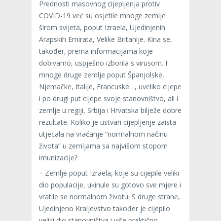
Prednosti masovnog cijepljenja protiv
COVID-19 već su osjetile mnoge zemlje
širom svijeta, poput Izraela, Ujedinjenih
Arapskih Emirata, Velike Britanije. Kina se,
također, prema informacijama koje
dobivamo, uspješno izborila s virusom. I
mnoge druge zemlje poput Španjolske,
Njemačke, Italije, Francuske…, uveliko cijepe
i po drugi put cijepe svoje stanovništvo, ali i
zemlje u regiji, Srbija i Hrvatska bilježe dobre
rezultate. Koliko je ustvari cijepljenje zaista
utjecala na vraćanje “normalnom načinu
života” u zemljama sa najvišom stopom
imunizacije?
– Zemlje poput Izraela, koje su cijepile veliki
dio populacije, ukinule su gotovo sve mjere i
vratile se normalnom životu. S druge strane,
Ujedinjeno Kraljevstvo također je cijepilo
veliki dio stanovništva i više praktično