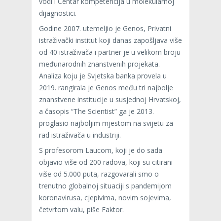
vodi i Centar kompetencija u molekularnoj
dijagnostici.
Godine 2007. utemeljio je Genos, Privatni
istraživački institut koji danas zapošljava više
od 40 istraživača i partner je u velikom broju
međunarodnih znanstvenih projekata.
Analiza koju je Svjetska banka provela u
2019. rangirala je Genos među tri najbolje
znanstvene institucije u susjednoj Hrvatskoj,
a časopis “The Scientist” ga je 2013.
proglasio najboljim mjestom na svijetu za
rad istraživača u industriji.
S profesorom Laucom, koji je do sada
objavio više od 200 radova, koji su citirani
više od 5.000 puta, razgovarali smo o
trenutno globalnoj situaciji s pandemijom
koronavirusa, cjepivima, novim sojevima,
četvrtom valu, piše Faktor.