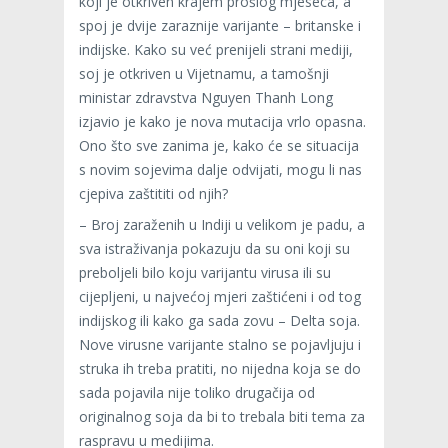
koji je otkriven krajem prošlog mjeseca, a
spoj je dvije zaraznije varijante – britanske i
indijske. Kako su već prenijeli strani mediji,
soj je otkriven u Vijetnamu, a tamošnji
ministar zdravstva Nguyen Thanh Long
izjavio je kako je nova mutacija vrlo opasna.
Ono što sve zanima je, kako će se situacija
s novim sojevima dalje odvijati, mogu li nas
cjepiva zaštititi od njih?
– Broj zaraženih u Indiji u velikom je padu, a
sva istraživanja pokazuju da su oni koji su
preboljeli bilo koju varijantu virusa ili su
cijepljeni, u najvećoj mjeri zaštićeni i od tog
indijskog ili kako ga sada zovu – Delta soja.
Nove virusne varijante stalno se pojavljuju i
struka ih treba pratiti, no nijedna koja se do
sada pojavila nije toliko drugačija od
originalnog soja da bi to trebala biti tema za
raspravu u medijima.