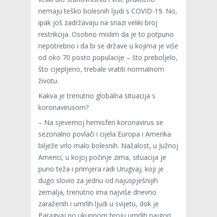
nemaju teško bolesnih ljudi s COVID-19. No,
ipak još zadržavaju na snazi veliki broj
restrikcija. Osobno mislim da je to potpuno
nepotrebno i da bi se države u kojima je više
od oko 70 posto populacije – što preboljelo,
što cijepljeno, trebale vratiti normalnom
životu.
Kakva je trenutno globalna situacija s
koronavirusom?
– Na sjevernoj hemisferi koronavirus se
sezonalno povlači i cijela Europa i Amerika
bilježe vrlo malo bolesnih. Nažalost, u Južnoj
Americi, u kojoj počinje zima, situacija je
puno teža i primjera radi Urugvaj, koji je
dugo slovio za jednu od najuspješnijih
zemalja, trenutno ima najviše dnevno
zaraženih i umrlih ljudi u svijetu, dok je
Paragvaj po ukupnom broju umrlih najgori.