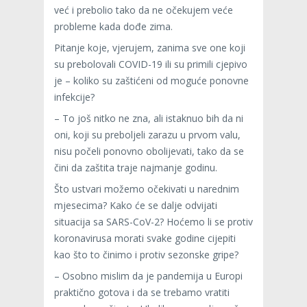
već i prebolio tako da ne očekujem veće
probleme kada dođe zima.
Pitanje koje, vjerujem, zanima sve one koji
su prebolovali COVID-19 ili su primili cjepivo
je – koliko su zaštićeni od moguće ponovne
infekcije?
– To još nitko ne zna, ali istaknuo bih da ni
oni, koji su preboljeli zarazu u prvom valu,
nisu počeli ponovno obolijevati, tako da se
čini da zaštita traje najmanje godinu.
Što ustvari možemo očekivati u narednim
mjesecima? Kako će se dalje odvijati
situacija sa SARS-CoV-2? Hoćemo li se protiv
koronavirusa morati svake godine cijepiti
kao što to činimo i protiv sezonske gripe?
– Osobno mislim da je pandemija u Europi
praktično gotova i da se trebamo vratiti