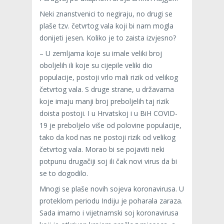
Neki znanstvenici to negiraju, no drugi se
plaše tzv. četvrtog vala koji bi nam mogla
donijeti jesen. Koliko je to zaista izvjesno?
– U zemljama koje su imale veliki broj
oboljelih ili koje su cijepile veliki dio
populacije, postoji vrlo mali rizik od velikog
četvrtog vala. S druge strane, u državama
koje imaju manji broj preboljelih taj rizik
doista postoji. I u Hrvatskoj i u BiH COVID-
19 je preboljelo više od polovine populacije,
tako da kod nas ne postoji rizik od velikog
četvrtog vala. Morao bi se pojaviti neki
potpunu drugačiji soj ili čak novi virus da bi
se to dogodilo.
Mnogi se plaše novih sojeva koronavirusa. U
proteklom periodu Indiju je poharala zaraza.
Sada imamo i vijetnamski soj koronavirusa