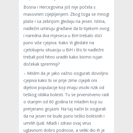
Bosna i Hercegovina još nije počela s
masovnim cijepljenjem. Zbog toga se mnogi
plaše i sa zebnjom gledaju na jesen. Istina,
nadležni umiruju građane da bi tijekom ovog
i naredna dva mjeseca u BiH trebalo stići
puno više cjepiva. Kako Vi gledate na
cjelokupnu situaciju u BiH i što bi nadležni
trebali pod hitno uraditi kako bismo rujan
dočekali spremniji?
– Mislim da je jako važno osigurati dovoljno
cjepiva kako bi se prije zime cijepili oni
dijelovi populacije koji imaju visoki rizik od
teškog oblika bolesti. Tu se prvenstveno radi
o starijim od 60 godina te mlađim koji su
pretjerano gojazni. Na taj način bi osigurali
da na jesen ne bude puno teško bolesnih i
umrlih ljudi. Mlađi i zdravi ovaj virus
uglavnom dobro podnose, a veliki dio ih je