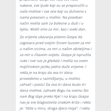
nakane, sve ljude koji su se preporučili u
naše molitve i sve one koji su duhovno s
nama povezani u molitvi. Na poseban
način molila sam za bolesne u duši i u
tijelu. Molili smo za mir, kao i svaki dan.
Za vrijeme ukazanja pitamo Gospe da
zagovara pred svojim Sinom Isusom za mir
u našim srcima, za mir u našim obiteljima i
za mir u čitavom svijetu. Gospa je ispružila
ruke i sve nas je gledala i molila na svom
majčinskom jeziku jedno duže vrijeme. I
rekla je na kraju da ova tri dana
provedemo u razmišljanju, u molitvi,
zahvali i postu! Da ova tri dana budu tri
dana molitve, zahvale Bogu na svemu što
nam Bog daje preko Nje! I na kraju Gospa
nas je sve blagoslovila znakom križa i rekla
je: “Idite u miru, draga djeco moja”. I rekla