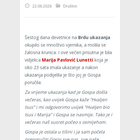
22.06.2026
Društvo
Šestog dana devetnice na
Brdu ukazanja
okupilo se mnoštvo vjernika, a molila se
žalosna krunica. I ove večeri prisutna je bila
vidjelica
Marija Pavlović Lunetti
koja je
oko 23 sata imala ukazanje a nakon
ukazanja podijelila je što joj je Gospa
poručila:
Za vrijeme ukazanja kad je Gospa došla
večeras, kao uvijek Gospa kaže “Hvaljen
Isus” i mi odgovorimo uvijek “Hvaljen bio
Isus i Marija” i Gospa se nasmije. Tako je i
večeras naš susret počeo s osmijehom.
Gospa je ostala u tišini i ja sam počela
preporučiti Gospi sve nas, sve naše