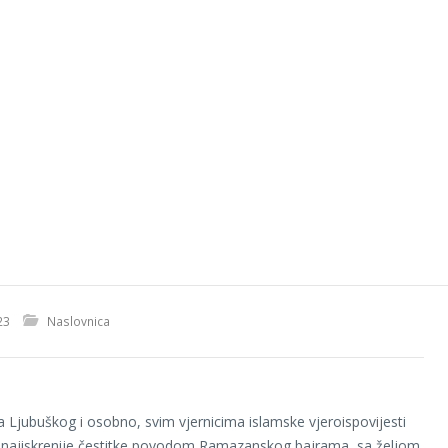
23
Naslovnica
 Ljubuškog i osobno, svim vjernicima islamske vjeroispovijesti
najiskrenije čestitke povodom Ramazanskog bajrama, sa željom