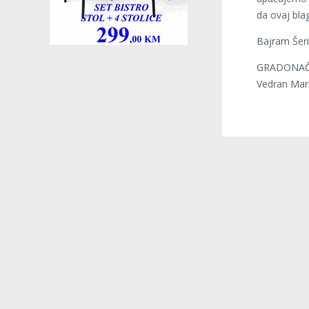
da ovaj bla
Bajram Šeri
GRADONAČ
Vedran 