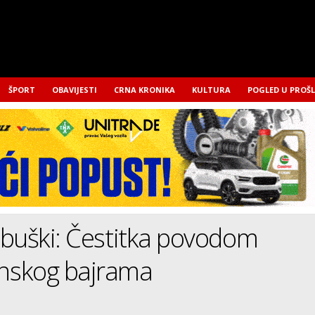
ŠPORT
OBAVIJESTI
CRNA KRONIKA
KULTURA
POGLED U PROŠ
buški: Čestitka povodom
skog bajrama