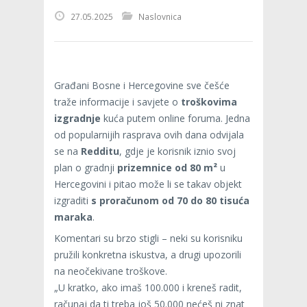
27.05.2025
Naslovnica
Građani Bosne i Hercegovine sve češće
traže informacije i savjete o
troškovima
izgradnje
kuća putem online foruma. Jedna
od popularnijih rasprava ovih dana odvijala
se na
Redditu
, gdje je korisnik iznio svoj
plan o gradnji
prizemnice od 80 m²
u
Hercegovini i pitao može li se takav objekt
izgraditi
s proračunom od 70 do 80 tisuća
maraka
.
Komentari su brzo stigli – neki su korisniku
pružili konkretna iskustva, a drugi upozorili
na neočekivane troškove.
„U kratko, ako imaš 100.000 i kreneš radit,
računaj da ti treba još 50.000 nećeš ni znat