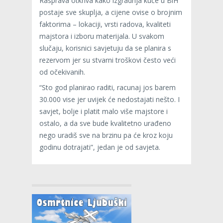
Rasprava otkriva kako izgradnja kuće u BiH
postaje sve skuplja, a cijene ovise o brojnim
faktorima – lokaciji, vrsti radova, kvaliteti
majstora i izboru materijala. U svakom
slučaju, korisnici savjetuju da se planira s
rezervom jer su stvarni troškovi često veći
od očekivanih.
“Sto god planirao raditi, racunaj jos barem
30.000 vise jer uvijek će nedostajati nešto. I
savjet, bolje i platit malo više majstore i
ostalo, a da sve bude kvalitetno urađeno
nego uradiš sve na brzinu pa će kroz koju
godinu dotrajati”, jedan je od savjeta.