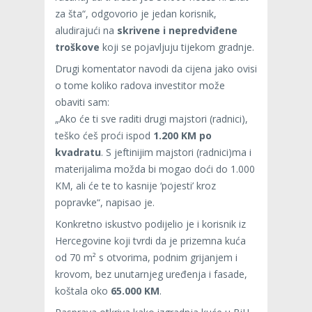
za šta“, odgovorio je jedan korisnik,
aludirajući na
skrivene i nepredviđene
troškove
koji se pojavljuju tijekom gradnje.
Drugi komentator navodi da cijena jako ovisi
o tome koliko radova investitor može
obaviti sam:
„Ako će ti sve raditi drugi majstori (radnici),
teško ćeš proći ispod
1.200 KM po
kvadratu
. S jeftinijim majstori (radnici)ma i
materijalima možda bi mogao doći do 1.000
KM, ali će te to kasnije ‘pojesti’ kroz
popravke“, napisao je.
Konkretno iskustvo podijelio je i korisnik iz
Hercegovine koji tvrdi da je prizemna kuća
od 70 m² s otvorima, podnim grijanjem i
krovom, bez unutarnjeg uređenja i fasade,
koštala oko
65.000 KM
.