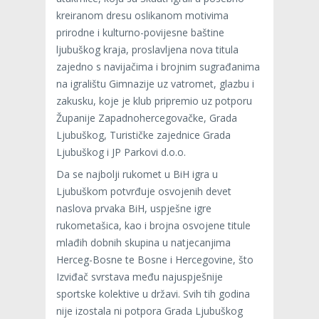
kreiranom dresu oslikanom motivima
prirodne i kulturno-povijesne baštine
ljubuškog kraja, proslavljena nova titula
zajedno s navijačima i brojnim sugrađanima
na igralištu Gimnazije uz vatromet, glazbu i
zakusku, koje je klub pripremio uz potporu
Županije Zapadnohercegovačke, Grada
Ljubuškog, Turističke zajednice Grada
Ljubuškog i JP Parkovi d.o.o.
Da se najbolji rukomet u BiH igra u
Ljubuškom potvrđuje osvojenih devet
naslova prvaka BiH, uspješne igre
rukometašica, kao i brojna osvojene titule
mlađih dobnih skupina u natjecanjima
Herceg-Bosne te Bosne i Hercegovine, što
Izviđač svrstava među najuspješnije
sportske kolektive u državi. Svih tih godina
nije izostala ni potpora Grada Ljubuškog