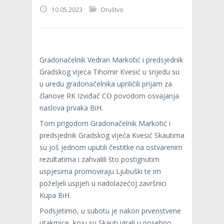
10.05.2023
Društvo
Gradonačelnik Vedran Markotić i predsjednik
Gradskog vijeća Tihomir Kvesić u srijedu su
u uredu gradonačelnika upriličili prijam za
članove RK Izviđač CO povodom osvajanja
naslova prvaka BiH.
Tom prigodom Gradonačelnik Markotić i
predsjednik Gradskog vijeća Kvesić Skautima
su još jednom uputili čestitke na ostvarenim
rezultatima i zahvalili što postignutim
uspjesima promoviraju Ljubuški te im
poželjeli uspjeh u nadolazećoj završnici
Kupa BiH.
Podsjetimo, u subotu je nakon prvenstvene
utakmice, koju su Skauti igrali u posebno