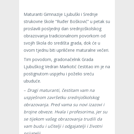
Maturanti Gimnazije Ljubuški i Srednje
strukovne škole “Ruđer Bošković” u petak su
proslavili posljednji dan srednjoškolskog
obrazovanja tradicionalnom povorkom od
svojih škola do središta grada, dok će u
ovom tjednu biti upriličene maturalne večeri.
Tim povodom, gradonačelnik Grada
Ljubuškog Vedran Markotić čestitao im je na
postignutom uspjehu i poželio sreću
ubuduće.
–
Dragi maturanti, čestitam vam na
uspješnom završetku srednjoškolskog
obrazovanja. Pred vama su novi izazovi i
brojne obveze. Hvala i profesorima, jer su
se tijekom vašeg obrazovanja trudili da
vam budu i učitelji i odgajatelji i životni
prijatelji.