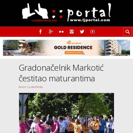
Gradonačelnik Markotić
čestitao maturantima
Autor: Ljubuški.ba