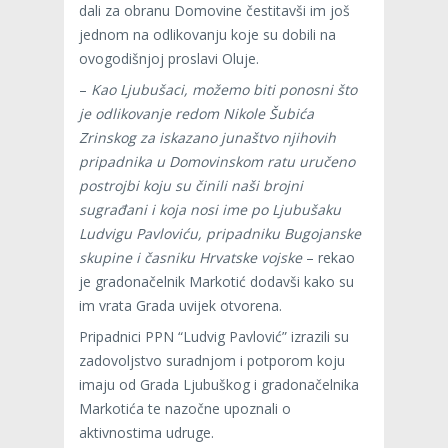
dali za obranu Domovine čestitavši im još
jednom na odlikovanju koje su dobili na
ovogodišnjoj proslavi Oluje.
–
Kao Ljubušaci, možemo biti ponosni što
je odlikovanje redom Nikole Šubića
Zrinskog za iskazano junaštvo njihovih
pripadnika u Domovinskom ratu uručeno
postrojbi koju su činili naši brojni
sugrađani i koja nosi ime po Ljubušaku
Ludvigu Pavloviću, pripadniku Bugojanske
skupine i časniku Hrvatske vojske
– rekao
je gradonačelnik Markotić dodavši kako su
im vrata Grada uvijek otvorena.
Pripadnici PPN “Ludvig Pavlović” izrazili su
zadovoljstvo suradnjom i potporom koju
imaju od Grada Ljubuškog i gradonačelnika
Markotića te nazočne upoznali o
aktivnostima udruge.