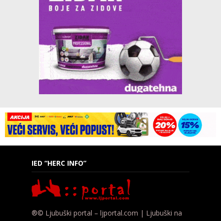
IED “HERC INFO”
®© Ljubuški portal – ljportal.com | Ljubuški na