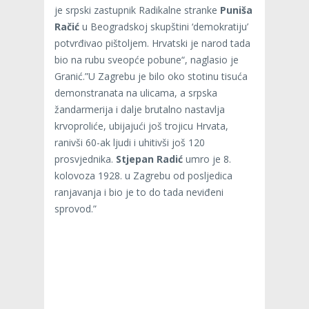
je srpski zastupnik Radikalne stranke
Puniša
Račić
u Beogradskoj skupštini ‘demokratiju’
potvrđivao pištoljem. Hrvatski je narod tada
bio na rubu sveopće pobune“, naglasio je
Granić.”U Zagrebu je bilo oko stotinu tisuća
demonstranata na ulicama, a srpska
žandarmerija i dalje brutalno nastavlja
krvoproliće, ubijajući još trojicu Hrvata,
ranivši 60-ak ljudi i uhitivši još 120
prosvjednika.
Stjepan Radić
umro je 8.
kolovoza 1928. u Zagrebu od posljedica
ranjavanja i bio je to do tada neviđeni
sprovod.”