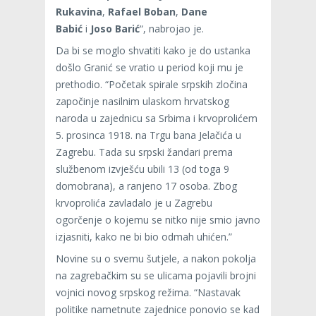
Rukavina
,
Rafael Boban
,
Dane
Babić
i
Joso Barić
“, nabrojao je.
Da bi se moglo shvatiti kako je do ustanka
došlo Granić se vratio u period koji mu je
prethodio. “Početak spirale srpskih zločina
započinje nasilnim ulaskom hrvatskog
naroda u zajednicu sa Srbima i krvoprolićem
5. prosinca 1918. na Trgu bana Jelačića u
Zagrebu. Tada su srpski žandari prema
službenom izvješću ubili 13 (od toga 9
domobrana), a ranjeno 17 osoba. Zbog
krvoprolića zavladalo je u Zagrebu
ogorčenje o kojemu se nitko nije smio javno
izjasniti, kako ne bi bio odmah uhićen.”
Novine su o svemu šutjele, a nakon pokolja
na zagrebačkim su se ulicama pojavili brojni
vojnici novog srpskog režima. “Nastavak
politike nametnute zajednice ponovio se kad