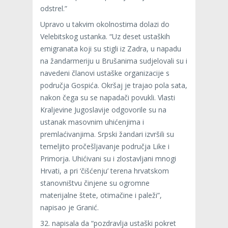
odstrel.”
Upravo u takvim okolnostima dolazi do
Velebitskog ustanka. “Uz deset ustaških
emigranata koji su stigli iz Zadra, u napadu
na žandarmeriju u Brušanima sudjelovali su i
navedeni članovi ustaške organizacije s
područja Gospića. Okršaj je trajao pola sata,
nakon čega su se napadači povukli. Vlasti
Kraljevine Jugoslavije odgovorile su na
ustanak masovnim uhićenjima i
premlaćivanjima. Srpski žandari izvršili su
temeljito pročešljavanje područja Like i
Primorja. Uhićivani su i zlostavljani mnogi
Hrvati, a pri ‘čišćenju’ terena hrvatskom
stanovništvu činjene su ogromne
materijalne štete, otimačine i paleži”,
napisao je Granić.
32. napisala da “pozdravlja ustaški pokret