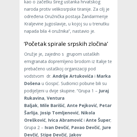
kao o začetku šireg ustanka hrvatskog
naroda protiv velikosrpske tiranije. Za cilj je
određena Oružnička postaja Žandarmerije
Kraljevine Jugoslavije, u kojoj su u trenutku
napada bila 4 oružnika”, nastavio je.
‘Početak spirale srpskih zločina’
Oružje je, zajedno s grupom ustaških
emigranata dopremljeno brodom iz Italije te
prebačeno ustaškoj organizaciji pod
vodstvom dr.
Andrije Artukovića
i
Marka
Došena
u Gospić. Sudionici pobune bili su
podijeljeni u dvije skupine. “Grupa 1 –
Juraj
Rukavina
,
Ventura
Baljak
,
Mile
Barišić
,
Ante Pejković
,
Petar
Šarlija
,
Josip Tomljenović
,
Nikola
Orešković
,
Ivica Abramović
i
Ante Šuper
;
Grupa 2 –
Ivan Devčić
,
Pavao Devčić
,
Jure
Devčić
,
Stipe Devčić
,
Jakov