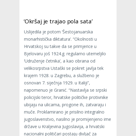
‘Okršaj je trajao pola sata’
Uslijedila je potom ‘Šestojanuarska
monarhistička diktatura’. “Okolnosti u
Hrvatskoj su takve da se primjerice u
Bjelovaru još 1924.g. regularno utemeljilo
‘Udruženje četnika’, a kao obrana od
velikosrpstva Ustaški se pokret javlja tek
krajem 1928. u Zagrebu, a službeno je
osnovan 7. siječnja 1929. u Italiji”,
napomenuo je Granić. “Nastavlja se srpski
policijski teror, hrvatske političke protivnike
ubijaju na ulicama, progone ih, zatvaraju i
muče. Proklamirano je prisilno integralno
jugoslavenstvo, nasilno je promijenjeno ime
države u Kraljevina Jugoslavija, a hrvatski
nacionalni političari postaju divljač za