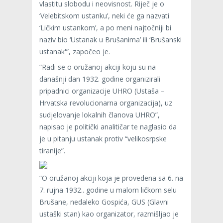
vlastitu slobodu i neovisnost. Riječ je o
‘Velebitskom ustanku’, neki će ga nazvati
‘Ličkim ustankom’, a po meni najtočniji bi
naziv bio ‘Ustanak u Brušanima’ ili ‘Brušanski
ustanak'”, započeo je.
“Radi se o oružanoj akciji koju su na
današnji dan 1932. godine organizirali
pripadnici organizacije UHRO (Ustaša –
Hrvatska revolucionarna organizacija), uz
sudjelovanje lokalnih članova UHRO”,
napisao je politički analitičar te naglasio da
je u pitanju ustanak protiv “velikosrpske
tiranije”.
“O oružanoj akciji koja je provedena sa 6. na
7. rujna 1932.. godine u malom ličkom selu
Brušane, nedaleko Gospića, GUS (Glavni
ustaški stan) kao organizator, razmišljao je