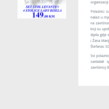
organizacij
Polaznici 
nalazi u m
na završnom
koji su ujed
dijela gdje 
i Žana Marij
Štefanac SD
Svi polazni
savladali 
završenoj šk