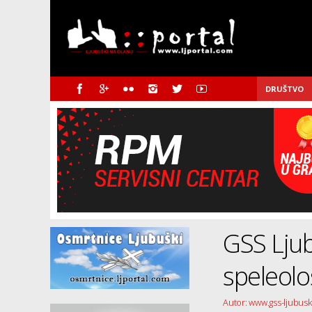
DRUŠTVO
GSS Ljub
speleolo
Autor: www.gss-ljubus