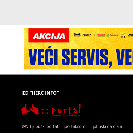
IED “HERC INFO”
®© Ljubuški portal – ljportal.com | Ljubuški na dlanu