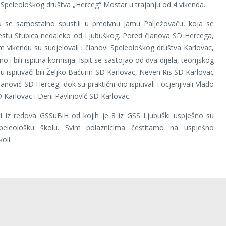
i Speleološkog društva „Herceg“ Mostar u trajanju od 4 vikenda.
su se samostalno spustili u predivnu jamu Palježovaču, koja se
jestu Stubica nedaleko od Ljubuškog. Pored članova SD Hercega,
 vikendu su sudjelovali i članovi Speleološkog društva Karlovac,
no i bili ispitna komisija. Ispit se sastojao od dva dijela, teorijskog
su ispitivači bili Željko Baćurin SD Karlovac, Neven Ris SD Karlovac
anović SD Herceg, dok su praktični dio ispitivali i ocjenjivali Vlado
 Karlovac i Deni Pavlinović SD Karlovac.
ci iz redova GSSuBiH od kojih je 8 iz GSS Ljubuški uspješno su
speleološku školu. Svim polaznicima čestitamo na uspješno
oli.