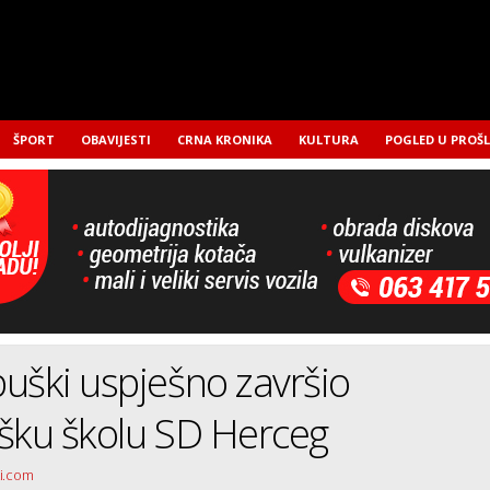
ŠPORT
OBAVIJESTI
CRNA KRONIKA
KULTURA
POGLED U PROŠ
uški uspješno završio
šku školu SD Herceg
ki.com