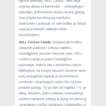
nježno kremast. HELL Cactus Twist daje
osjećaj ukusa sa karnevala – iznenađujuć i
uzbudljiv, jednostavno ljubav na prvi gutljaj.
Ova smjela kombinacija savršeno
funkcionira i pokazat će vam koliko je dobar
osjećaj ponekad odabrati nešto
neuobičajeno.
HELL Cotton Candy
oživljava atmosferu
zabavnih parkova i cirkusa slatkim,
nostalgičnim ukusom šećerne vune. HELL
Cotton Candy je pravo nostalgično
putovanje. Vratiće vas u bezbrižnu radost
djetinjstva. Sa svojim ukusom šećerne vune,
ovaj energetski napitak je istovremeno
neobičan i očaravajući, nešto što na prvu
privlače pažnju. To je više od napitka – to je
vibra, iskustvo, jedno istinsko iznenađenje.
Suština Karneval izdanja je bijeg od običnog
i uranjanje u nešto razigrano i izvanredno, a