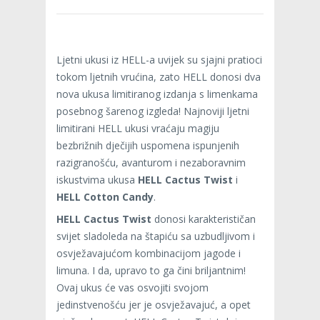
Ljetni ukusi iz HELL-a uvijek su sjajni pratioci
tokom ljetnih vrućina, zato HELL donosi dva
nova ukusa limitiranog izdanja s limenkama
posebnog šarenog izgleda! Najnoviji ljetni
limitirani HELL ukusi vraćaju magiju
bezbrižnih dječijih uspomena ispunjenih
razigranošću, avanturom i nezaboravnim
iskustvima ukusa
HELL Cactus Twist
i
HELL Cotton Candy
.
HELL Cactus Twist
donosi karakterističan
svijet sladoleda na štapiću sa uzbudljivom i
osvježavajućom kombinacijom jagode i
limuna. I da, upravo to ga čini briljantnim!
Ovaj ukus će vas osvojiti svojom
jedinstvenošću jer je osvježavajuć, a opet