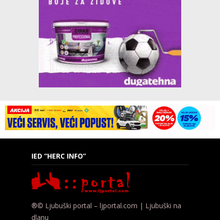
IED “HERC INFO”
®© Ljubuški portal – ljportal.com | Ljubuški na
dlanu