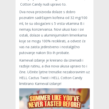
Cotton Candy nudi upravo to.
Dva nova proizvoda dolaze s dobro
poznatim sadržajem kofeina od 32 mg/100
ml, te su obogaćeni s 5 vrsta vitamina B i
nemaju konzervansa. Novi ukusi kao i svi
ostali, dolaze u aluminijumskim limenkama
koje se mogu 100% reciklirati, a odvest će
vas na zaista jedinstveno i nostalgično
putovanje nakon što ih probate.
Karneval izdanje je kreirano da iznenadi i
razbije rutinu, a dva nova ukusa upravo to i
čine. Učinite ljetne trenutke nezaboravnim uz
HELL Cactus Twist i HELL Cotton Candy
limitirano Karneval izdanje!