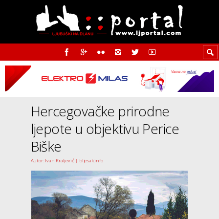
Hercegovačke prirodne
ljepote u objektivu Perice
Biške
Autor: Ivan Kraljević | bljesak.info