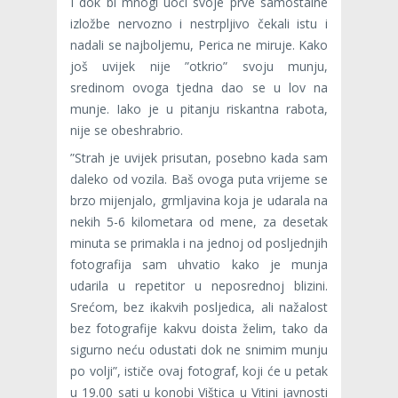
I dok bi mnogi uoči svoje prve samostalne
izložbe nervozno i nestrpljivo čekali istu i
nadali se najboljemu, Perica ne miruje. Kako
još uvijek nije ”otkrio” svoju munju,
sredinom ovoga tjedna dao se u lov na
munje. Iako je u pitanju riskantna rabota,
nije se obeshrabrio.
”Strah je uvijek prisutan, posebno kada sam
daleko od vozila. Baš ovoga puta vrijeme se
brzo mijenjalo, grmljavina koja je udarala na
nekih 5-6 kilometara od mene, za desetak
minuta se primakla i na jednoj od posljednjih
fotografija sam uhvatio kako je munja
udarila u repetitor u neposrednoj blizini.
Srećom, bez ikakvih posljedica, ali nažalost
bez fotografije kakvu doista želim, tako da
sigurno neću odustati dok ne snimim munju
po volji”, ističe ovaj fotograf, koji će u petak
u 19.00 sati u konobi Vištica u Vitini javnosti