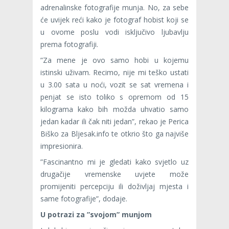
adrenalinske fotografije munja. No, za sebe
će uvijek reći kako je fotograf hobist koji se
u ovome poslu vodi isključivo ljubavlju
prema fotografiji.
”Za mene je ovo samo hobi u kojemu
istinski uživam. Recimo, nije mi teško ustati
u 3.00 sata u noći, vozit se sat vremena i
penjat se isto toliko s opremom od 15
kilograma kako bih možda uhvatio samo
jedan kadar ili čak niti jedan”, rekao je Perica
Biško za Bljesak.info te otkrio što ga najviše
impresionira.
”Fascinantno mi je gledati kako svjetlo uz
drugačije vremenske uvjete može
promijeniti percepciju ili doživljaj mjesta i
same fotografije”, dodaje.
U potrazi za ”svojom” munjom