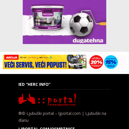
IED “HERC INFO”
®© Ljubuški portal – ljportal.com | Ljubuški na
dlanu
LJPORTAL.COM/OSMRTNICE