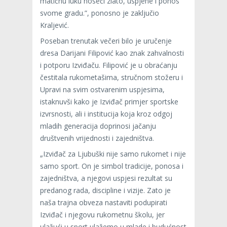
matičnu luku noseći zlato, uspjehe i ponos
svome gradu.”, ponosno je zaključio
Kraljević.
Poseban trenutak večeri bilo je uručenje
dresa Darijani Filipović kao znak zahvalnosti
i potporu Izviđaču. Filipović je u obraćanju
čestitala rukometašima, stručnom stožeru i
Upravi na svim ostvarenim uspjesima,
istaknuvši kako je Izviđač primjer sportske
izvrsnosti, ali i institucija koja kroz odgoj
mladih generacija doprinosi jačanju
društvenih vrijednosti i zajedništva.
„Izviđač za Ljubuški nije samo rukomet i nije
samo sport. On je simbol tradicije, ponosa i
zajedništva, a njegovi uspjesi rezultat su
predanog rada, discipline i vizije. Zato je
naša trajna obveza nastaviti podupirati
Izviđač i njegovu rukometnu školu, jer
ulažući u sport ulažemo u mlade i budućnost