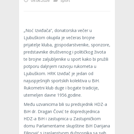
09.06.2026
Šport
„Noć Izviđača”, donatorska večer u
Ljubuškom okupila je večeras brojne
prijatelje kluba, gospodarstvenike, sponzore,
predstavnike društvenog i političkog života
te brojne zaljubljenike u sport kako bi pružili
potporu daljnjem razvoju rukometa u
Ljubuškom. HRK Izviđač je jedan od
najuspješnijih sportskih kolektiva u BiH.
Rukometni klub duge i bogate tradicije,
utemeljen davne 1956.godine.
Među uzvanicima bili su predsjednik HDZ-a
BiH dr. Dragan Čović te dopredsjednica
HDZ-a BiH i zastupnica u Zastupničkom
domu Parlamentarne skupštine BiH Darijana
Filipović s izaslanstvom dužnosnika sa svih