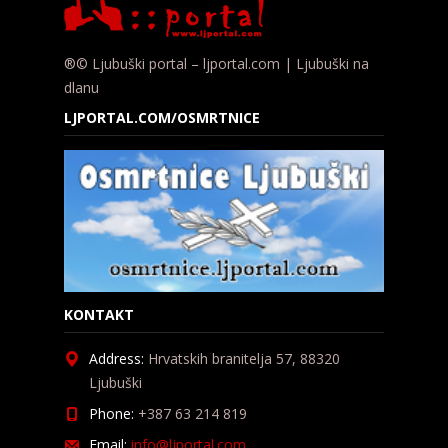
®© Ljubuški portal – ljportal.com | Ljubuški na
dlanu
LJPORTAL.COM/OSMRTNICE
KONTAKT
Address:
Hrvatskih branitelja 57, 88320
Ljubuški
Phone:
+387 63 214 819
Email:
info@ljportal.com