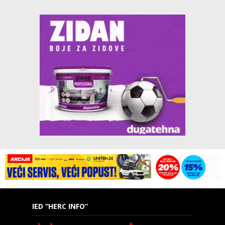
IED “HERC INFO”