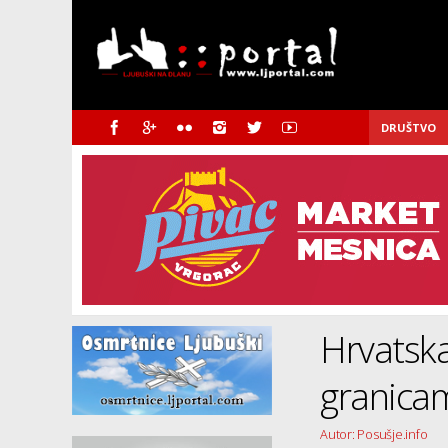
DRUŠTVO
Hrvatska
granica
Autor: Posušje.info