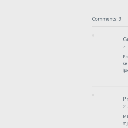
Comments: 3
G
21.
Pa
se
lj
P
21.
Ma
mje