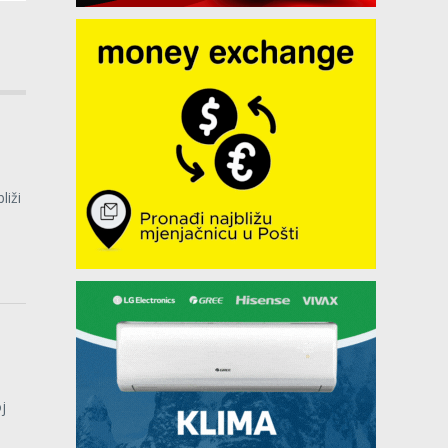
liži
j