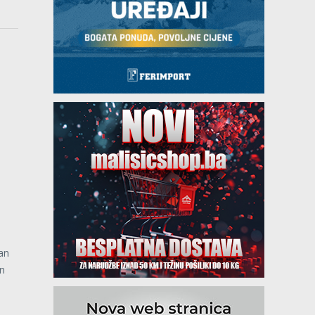
an
an