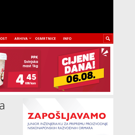
LOST
ARHIVA
OSMRTNICE
INFO
na