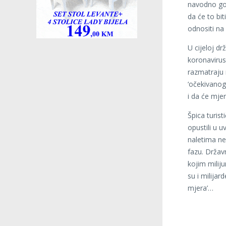
navodno got
da će to bi
odnositi na 
U cijeloj dr
koronavirus
razmatraju 
‘očekivanog
i da će mje
Špica turist
opustili u u
naletima ne
fazu. Držav
kojim milij
su i milijar
mjera’…