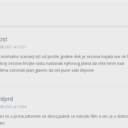
ost
08.2021 at 13:21
 normalno scenarij isti od prošle godine dok je sezona trajala sve ok b
 kraj sezone brojke rastu nastavak njihovog plana da vrše teror nad
udima sotonski plan glavno da oni pune sebi đepove
rdprd
08.2021 at 14:34
rs te u pi.ma.zatvorite se skroz,puknit ce narodu film a vec je u dobro
ri.