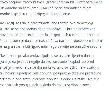
ovo potpuno zatvoriti svoju granicu prema BiH. Pretpostavlja se
ti usklađeno sa zemljama EU-a i da će se dramatične mjere
osobe koje nisu i koje izbjegavaju cijepljenje.
žavi i regiji se i dalje drže zdravstvene tenzije oko famoznog
a. Brojke se posljednjih dana povećavaju i brojne države već
nove mjere. S obzirom da je broj cijepljenih u BiH puno manji od
’, nema sumnje da će se naša država naći pod ‘posebnom lupom’
re na granicama biti rigoroznije nego za vrijeme turističke sezone.
ičke sezone polako prolazi, ljudi su se u vrelim ljetnim danima
vjerenju da je virus negdje daleko zastranio i kapitulirao pred
snošljivih vrućina pa se doima kako smo svi ušli u neku stabilnu
ni činovnici upadljivo žele popuniti poluprazne državne proračune
unčićem, a one sretnije države poput susjedne Hrvatske uknjižile
de od stranih gostiju. Ipak, izgleda da dolazi razdoblje ‘novih