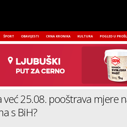
ŠPORT
OBAVIJESTI
CRNA KRONIKA
KULTURA
POGLED U PROŠ
 već 25.08. pooštrava mjere 
ma s BiH?