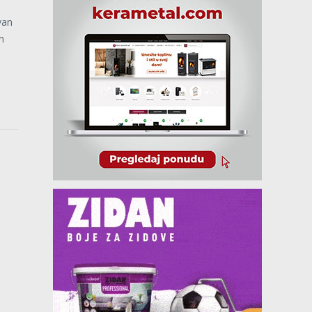
van
n