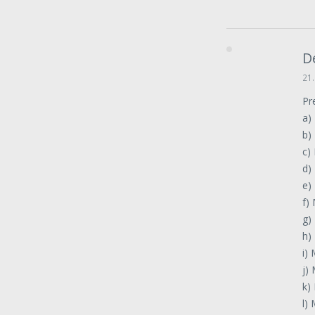
D
21.
Pr
a)
b)
c)
d)
e)
f)
g)
h)
i)
j)
k)
l)