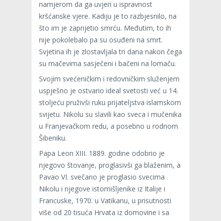
namjerom da ga uvjeri u ispravnost
kršćanske vjere. Kadiju je to razbjesnilo, na
što im je zaprijetio smrću. Međutim, to ih
nije pokolebalo pa su osuđeni na smrt.
Svjetina ih je zlostavljala tri dana nakon čega
su mačevima sasječeni i bačeni na lomaču.
Svojim svećeničkim i redovničkim služenjem
uspješno je ostvario ideal svetosti već u 14.
stoljeću pruživši ruku prijateljstva islamskom
svijetu. Nikolu su slavili kao sveca i mučenika
u Franjevačkom redu, a posebno u rodnom
Šibeniku.
Papa Leon XIII. 1889. godine odobrio je
njegovo štovanje, proglasivši ga blaženim, a
Pavao VI. svečano je proglasio svecima
Nikolu i njegove istomišljenike iz Italije i
Francuske, 1970. u Vatikanu, u prisutnosti
više od 20 tisuća Hrvata iz domovine i sa