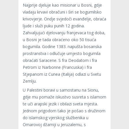
Najprije djeluje kao misionar u Bosni, gdje
vladaju krvavi obračuni i širi se bogumilsko
krivovjerje. Ondje svjedoči evanđelje, obraća
ljude i služi puku punih 12 godina.
Zahvaljujući djelovanju franjevaca tog doba,
u Bosni je tada obraćeno oko 50 tisuća
bogumila. Godine 1383. napušta bosanska
prostranstva i odlučuje umjesto bogumila
obraćati Saracene. S fra Deodatom i fra
Petrom iz Narbonne (Francuska) i fra
Stjepanom iz Cunea (Italija) odlazi u Svetu
Zemlju.
U Palestini boravi u samostanu na Sionu,
gdje mu pomaže iskustvo susreta s islamom
te uči arapski jezik i obilazi sveta mjesta.
Jednom prigodom tako je pošao s družinom
do islamskog vjerskog službenika u
Omarovoj džamiji u Jeruzalemu, s