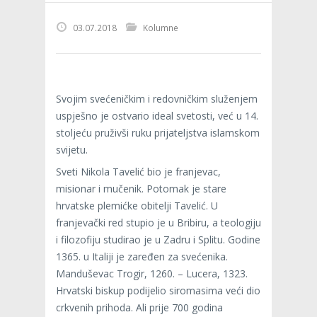
03.07.2018
Kolumne
Svojim svećeničkim i redovničkim služenjem
uspješno je ostvario ideal svetosti, već u 14.
stoljeću pruživši ruku prijateljstva islamskom
svijetu.
Sveti Nikola Tavelić bio je franjevac,
misionar i mučenik. Potomak je stare
hrvatske plemićke obitelji Tavelić. U
franjevački red stupio je u Bribiru, a teologiju
i filozofiju studirao je u Zadru i Splitu. Godine
1365. u Italiji je zaređen za svećenika.
Manduševac Trogir, 1260. – Lucera, 1323.
Hrvatski biskup podijelio siromasima veći dio
crkvenih prihoda. Ali prije 700 godina