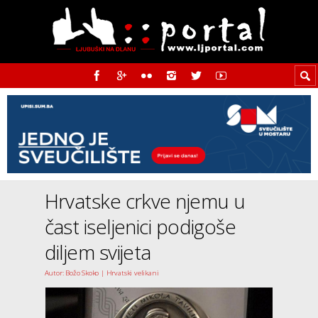
Hrvatske crkve njemu u
čast iseljenici podigoše
diljem svijeta
Autor: Božo Skoko | Hrvatski velikani