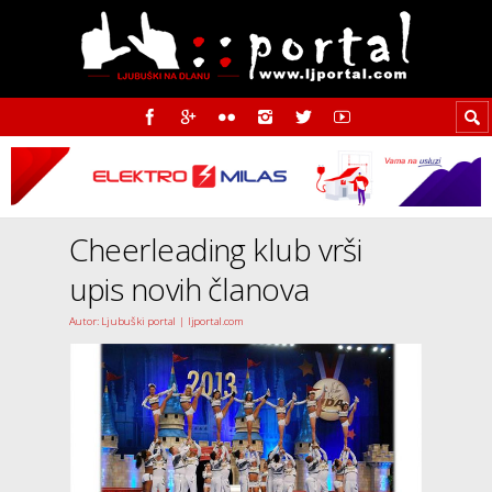
Cheerleading klub vrši
upis novih članova
Autor: Ljubuški portal | ljportal.com