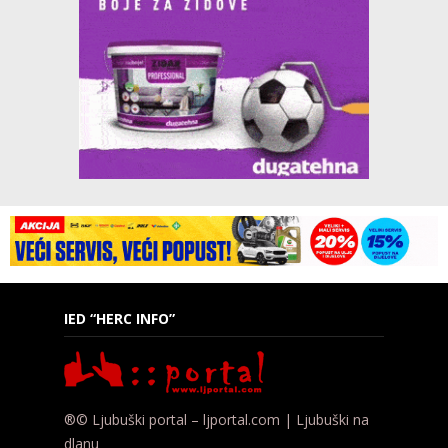
IED “HERC INFO”
®© Ljubuški portal – ljportal.com | Ljubuški na
dlanu