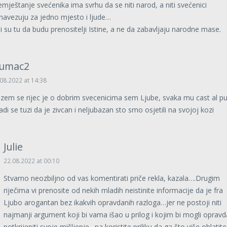
emještanje svećenika ima svrhu da se niti narod, a niti svećenici
navezuju za jedno mjesto i ljude…
i su tu da budu prenositelji Istine, a ne da zabavljaju narodne mase.
umac2
08.2022 at 14:38
azem se rijec je o dobrim svecenicima sem Ljube, svaka mu cast al p
adi se tuzi da je zivcan i neljubazan sto smo osjetili na svojoj kozi
Julie
22.08.2022 at 00:10
Stvarno neozbiljno od vas komentirati priče rekla, kazala….Drugim
riječima vi prenosite od nekih mladih neistinite informacije da je fra
Ljubo arogantan bez ikakvih opravdanih razloga…jer ne postoji niti
najmanji argument koji bi vama išao u prilog i kojim bi mogli opravda
potkrijepiti svoje mišljenje…pa koristite priliku da ga što više oblatite 