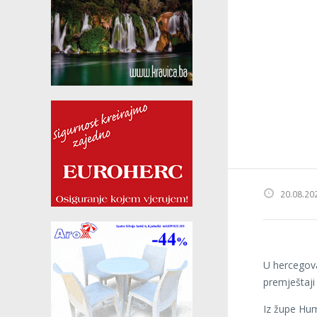
20.08.20
U hercegovač
premještaji
Iz župe Hum