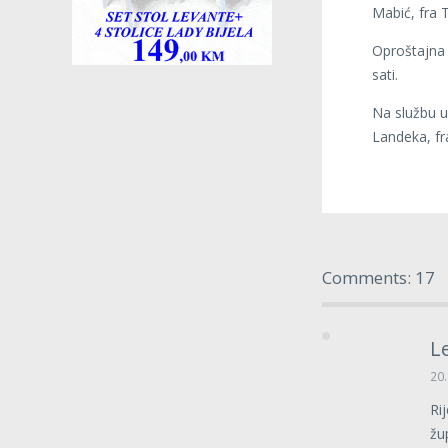
Mabić, fra T
Oproštajna 
sati.
Na službu u
Landeka, fr
Comments: 17
L
20.
Ri
žu