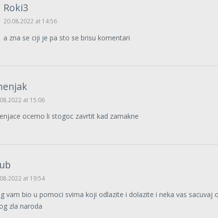
Roki3
20.08.2022 at 14:56
a zna se ciji je pa sto se brisu komentari
menjak
08.2022 at 15:06
enjace ocemo li stogoc zavrtit kad zamakne
jub
08.2022 at 19:54
g vam bio u pomoci svima koji odlazite i dolazite i neka vas sacuvaj 
og zla naroda