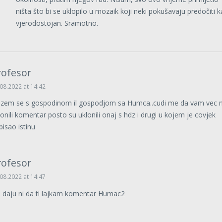
ništa što bi se uklopilo u mozaik koji neki pokušavaju predočiti 
vjerodostojan. Sramotno.
rofesor
08.2022 at 14:42
azem se s gospodinom il gospodjom sa Humca..cudi me da vam vec n
lonili komentar posto su uklonili onaj s hdz i drugi u kojem je covjek
pisao istinu
rofesor
08.2022 at 14:47
 daju ni da ti lajkam komentar Humac2