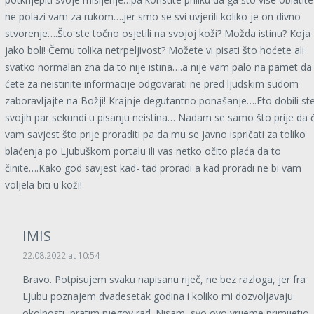
ne polazi vam za rukom….jer smo se svi uvjerili koliko je on divno
stvorenje….Što ste točno osjetili na svojoj koži? Možda istinu? Koja
jako boli! Čemu tolika netrpeljivost? Možete vi pisati što hoćete ali
svatko normalan zna da to nije istina….a nije vam palo na pamet da
ćete za neistinite informacije odgovarati ne pred ljudskim sudom
zaboravljajte na Božji! Krajnje degutantno ponašanje….Eto dobili st
svojih par sekundi u pisanju neistina… Nadam se samo što prije da 
vam savjest što prije proraditi pa da mu se javno ispričati za toliko
blaćenja po Ljubuškom portalu ili vas netko očito plaća da to
činite….Kako god savjest kad- tad proradi a kad proradi ne bi vam
voljela biti u koži!
IMIS
22.08.2022 at 10:54
Bravo. Potpisujem svaku napisanu riječ, ne bez razloga, jer fra
Ljubu poznajem dvadesetak godina i koliko mi dozvoljavaju
okolnosti, pratim njegov rad. Nisam, svo ovo vrijeme primijetio