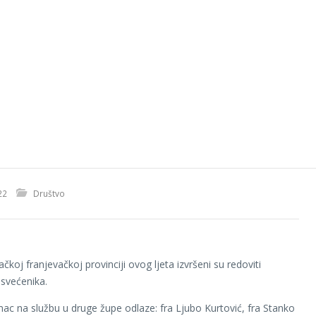
22
Društvo
koj franjevačkoj provinciji ovog ljeta izvršeni su redoviti
 svećenika.
ac na službu u druge župe odlaze: fra Ljubo Kurtović, fra Stanko