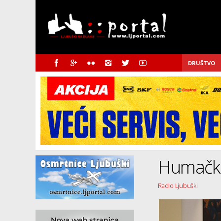
DRUŠTVO
Humački 
Radio Ljubuški