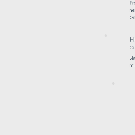
Pr
ne
On
H
20.
Sl
ml