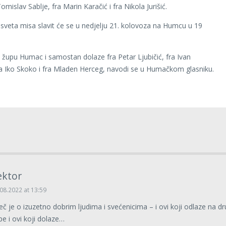
omislav Sablje, fra Marin Karačić i fra Nikola Jurišić.
sveta misa slavit će se u nedjelju 21. kolovoza na Humcu u 19
 župu Humac i samostan dolaze fra Petar Ljubičić, fra Ivan
a Iko Skoko i fra Mladen Herceg, navodi se u Humačkom glasniku.
ektor
08.2022 at 13:59
ječ je o izuzetno dobrim ljudima i svećenicima – i ovi koji odlaze na d
pe i ovi koji dolaze…