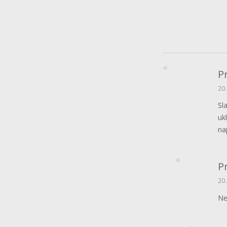
P
20.
Sl
uk
na
P
20.
Ne