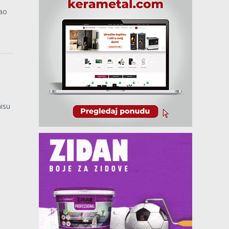
kao
isu