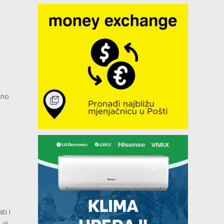
uno
ti i
ali