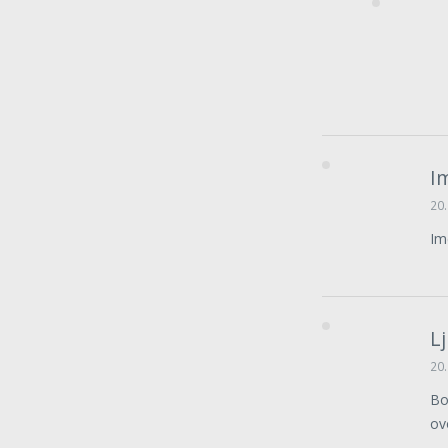
I
20.
Im
L
20.
Bo
ov