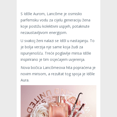
S Idôle Aurom, Lancôme je osmislio
parfemsku vodu za cijelu generaciju žena
koje postižu kolektivni uspjeh, potaknute
nezaustavljivom energijom.
U svakoj ženi nalazi se Idôl u nastajanju. To
je bolja verzija nje same koja žudi za
ispunjenošću. Treće poglavlje mirisa Idôle
inspirirano je tim osjećajem uvjerenja.
Nova bočica Lancômeova hita popraćena je
novim mirisom, a rezultat tog spoja je Idôle
Aura.