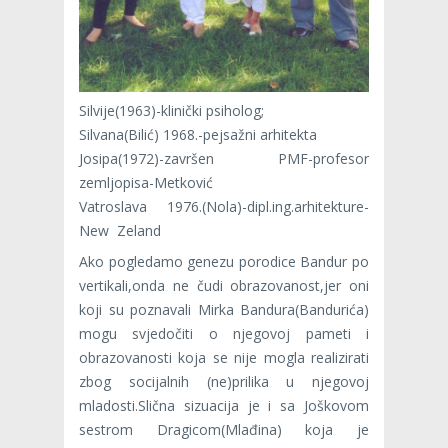
Silvije(1963)-klinički psiholog;
Silvana(Bilić) 1968.-pejsažni arhitekta
Josipa(1972)-završen PMF-profesor
zemljopisa-Metković
Vatroslava 1976.(Nola)-dipl.ing.arhitekture-
New Zeland
Ako pogledamo genezu porodice Bandur po
vertikali,onda ne čudi obrazovanost,jer oni
koji su poznavali Mirka Bandura(Bandurića)
mogu svjedočiti o njegovoj pameti i
obrazovanosti koja se nije mogla realizirati
zbog socijalnih (ne)prilika u njegovoj
mladosti.Slična sizuacija je i sa Joškovom
sestrom Dragicom(Mlađina) koja je