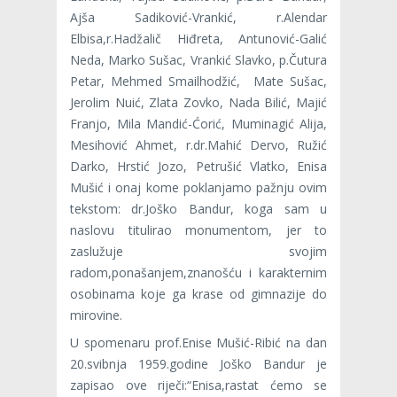
Ajša Sadiković-Vrankić, r.Alendar
Elbisa,r.Hadžalič Hiđreta, Antunović-Galić
Neda, Marko Sušac, Vrankić Slavko, p.Čutura
Petar, Mehmed Smailhodžić, Mate Sušac,
Jerolim Nuić, Zlata Zovko, Nada Bilić, Majić
Franjo, Mila Mandić-Ćorić, Muminagić Alija,
Mesihović Ahmet, r.dr.Mahić Dervo, Ružić
Darko, Hrstić Jozo, Petrušić Vlatko, Enisa
Mušić i onaj kome poklanjamo pažnju ovim
tekstom: dr.Joško Bandur, koga sam u
naslovu titulirao monumentom, jer to
zaslužuje svojim
radom,ponašanjem,znanošću i karakternim
osobinama koje ga krase od gimnazije do
mirovine.
U spomenaru prof.Enise Mušić-Ribić na dan
20.svibnja 1959.godine Joško Bandur je
zapisao ove riječi:“Enisa,rastat ćemo se