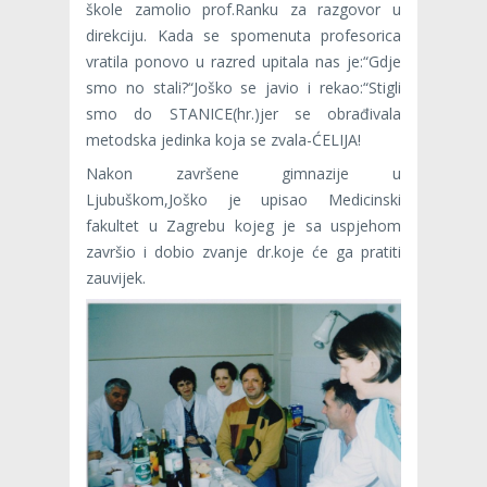
škole zamolio prof.Ranku za razgovor u
direkciju. Kada se spomenuta profesorica
vratila ponovo u razred upitala nas je:“Gdje
smo no stali?“Joško se javio i rekao:“Stigli
smo do STANICE(hr.)jer se obrađivala
metodska jedinka koja se zvala-ĆELIJA!
Nakon završene gimnazije u
Ljubuškom,Joško je upisao Medicinski
fakultet u Zagrebu kojeg je sa uspjehom
završio i dobio zvanje dr.koje će ga pratiti
zauvijek.