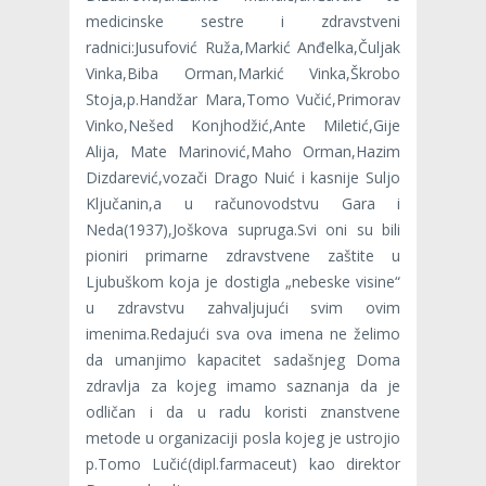
medicinske sestre i zdravstveni
radnici:Jusufović Ruža,Markić Anđelka,Čuljak
Vinka,Biba Orman,Markić Vinka,Škrobo
Stoja,p.Handžar Mara,Tomo Vučić,Primorav
Vinko,Nešed Konjhodžić,Ante Miletić,Gije
Alija, Mate Marinović,Maho Orman,Hazim
Dizdarević,vozači Drago Nuić i kasnije Suljo
Ključanin,a u računovodstvu Gara i
Neda(1937),Joškova supruga.Svi oni su bili
pioniri primarne zdravstvene zaštite u
Ljubuškom koja je dostigla „nebeske visine“
u zdravstvu zahvaljujući svim ovim
imenima.Redajući sva ova imena ne želimo
da umanjimo kapacitet sadašnjeg Doma
zdravlja za kojeg imamo saznanja da je
odličan i da u radu koristi znanstvene
metode u organizaciji posla kojeg je ustrojio
p.Tomo Lučić(dipl.farmaceut) kao direktor