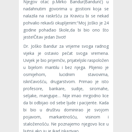
Njegov otac p.Mirko Bandur(Bandurić) u
nadahnutim govorima u gostioni koja se
nalazila na raskršću za Kravicu bi se nekad
pohvalio rekavši okupljenim:“Moj Joško je 24
godine pohađao škole,da bi bio ono što
jeste!Čitav jedan život!
Dr. Joško Bandur za vrijeme svoga radnog
vijeka je ostavio pečat svoga vremena.
Uvijek je bio prijemčiv, prijateljski raspoložen
u bijelom mantilu i bez njega. Plijenio je
osmijehom, lucidnim stavovima,
iskričavošću, drugarstvom. Primao je isto
profesore, bankare, sudije, siromahe,
seljake, mangupe… Nije imao mrgodno lice
da bi odbijao od sebe ljude i pacijente. Kada
bi bio u društvu dominirao je svojom
pojavom, markantnošću, visinom i
staloženošću. Ne poznajemo njegovo lice u
ljutnji ako ju je ikad iskazivao.