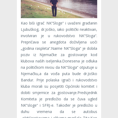
Kao biši igrač NK“Sloge“ i uvaženi građanin
Ljubuškog, dr.Joško, iako politički neaktivan,
involviran je u rukovodstvo NK“Sloga“.
Prepričava se anegdota doživljena uoči
„godina raspleta“.Naime NK“Sloga“ je dobila
poziv iz Njemačke za gostovanje kod
klubova naših iseljenika.Donesena je odluka
na političkom nivou da NK“Sloga“ otputuje u
Njemačku,a da vođa puta bude dr.Joško
Bandur. Prije polaska igrači i rukovodstvo
kluba morali su posjetiti Općinski komitet i
dobiti smjernice za gostovanje.Predsjednik
Komiteta je predložio da se čuva ugled
NK“sloge“ i SFRJ-e. Također je predložio u
duhu vremena da se autobus
„okiti“zastavama i slikama maršala Tita.Kao