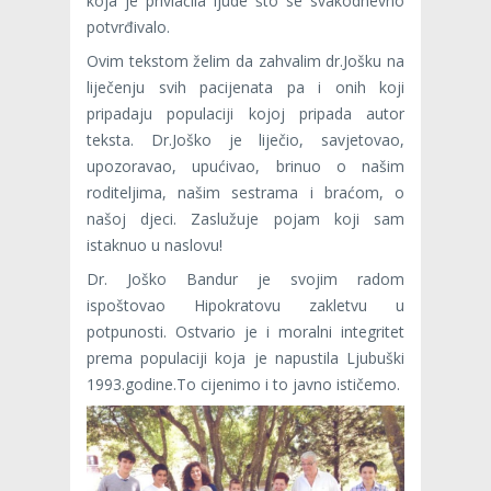
koja je privlačila ljude što se svakodnevno
potvrđivalo.
Ovim tekstom želim da zahvalim dr.Jošku na
liječenju svih pacijenata pa i onih koji
pripadaju populaciji kojoj pripada autor
teksta. Dr.Joško je liječio, savjetovao,
upozoravao, upućivao, brinuo o našim
roditeljima, našim sestrama i braćom, o
našoj djeci. Zaslužuje pojam koji sam
istaknuo u naslovu!
Dr. Joško Bandur je svojim radom
ispoštovao Hipokratovu zakletvu u
potpunosti. Ostvario je i moralni integritet
prema populaciji koja je napustila Ljubuški
1993.godine.To cijenimo i to javno ističemo.