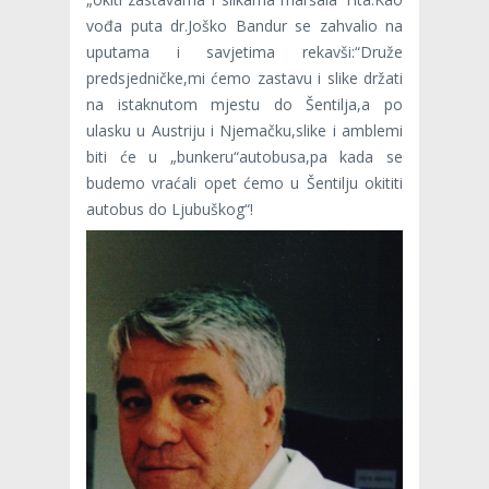
vođa puta dr.Joško Bandur se zahvalio na
uputama i savjetima rekavši:“Druže
predsjedničke,mi ćemo zastavu i slike držati
na istaknutom mjestu do Šentilja,a po
ulasku u Austriju i Njemačku,slike i amblemi
biti će u „bunkeru“autobusa,pa kada se
budemo vraćali opet ćemo u Šentilju okititi
autobus do Ljubuškog“!