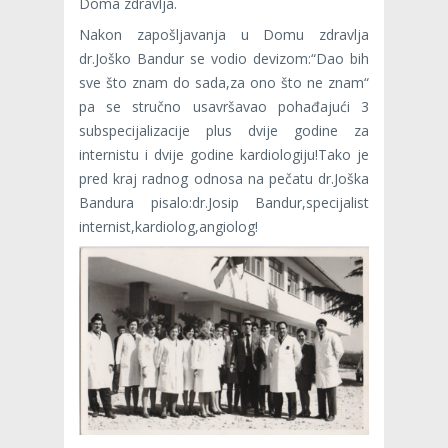
Doma zdravlja.
Nakon zapošljavanja u Domu zdravlja
dr.Joško Bandur se vodio devizom:“Dao bih
sve što znam do sada,za ono što ne znam“
pa se stručno usavršavao pohađajući 3
subspecijalizacije plus dvije godine za
internistu i dvije godine kardiologiju!Tako je
pred kraj radnog odnosa na pečatu dr.Joška
Bandura pisalo:dr.Josip Bandur,specijalist
internist,kardiolog,angiolog!