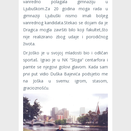
vanredno polagala gimnaziju u
Ljubuškom.Za 20 godina moga rada u
gimnaziji Ljubuški nismo imali boljeg
vanrednog kandidata.Stekao se dojam da je
Dragica mogla završiti bilo koji fakultet,što
nije realizirano zbog udaje i porodičnog
života.
Dr.Joško je u svojoj mladosti bio i odličan
sportaš. Igrao je u NK “Sloga“ centarfora i
pamte se njegovi golovi glavom. Kada sam
prvi put vidio Duška Bajevića podsjetio me
na Joška u svemu: igrom, stasom,
gracioznošću.