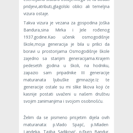
pridjevi,atributi,glagolski oblici ali temeljna
vizura ostaje.
Takva vizura je vezana za gospodina Joška
Bandura,sina Mirka i Jele rođenog
1937.godine.Kao učenik osmogodišnje
škole,moja generacija je bila u prilici da
boravi u prostorijama Osmogodišnje škole
zajedno sa starijim generacijama.Krajem
pedesetih godina u školi, na hodniku,
zapazio sam pripadnike III generacije
maturanata ljubuške gimnazije.Iz te
generacije ostale su mi slike likova koji će
kasnije postati uvaženi u našem društvu
svojim zanimanjima i svojom osobnošću.
Želim da se pismeno prisjetim dijela ovih
maturanata: p.Vlado Spajić, p.Mladen
Landeka, Tajiba Sadiković, p.Đuro Bandur,