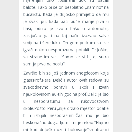
mjerenjim oko „bulina“ili dok su bacali
balote. Tako bi se on besplatno „namirio“ na
bućalištu. Kada je dr.Joško primijetio da mu
je svaki put kada baci buće manje piva u
flaši, odnio je svoju flašu u automobil,
zaključao ga i na taj način izazvao salve
smijeha i šeretluka. Drugom prilikom su se
igrači nakon nesporazuma potukli. Dr.Joško,
sa strane im veli: “Samo se vi bijte, sutra
sam ja prva na poslu“!
Završio bih sa još jednom anegdotom koja
glasi:Prof.Pera Delić i autor ovih redova su
svakodnevno boravili u školi i izvan
nje.Polovinom 80-tih godina prof.Delić je bio
u nesporazumu sa rukovodstvom
škole.Pošto Peru „nije držalo mjesto“ odatle
bi i izbijali nesporazumi.Čas mu je bio
beskonačno dug.U ljutnji mi je rekao:“Hajmo
mi kod dr.Joška uzeti bolovanje“smatrajući