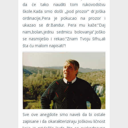
da će tako nauditi tom rukovodstvu
škole.Kada smo došli „pod prozor“ dr.Joška
ordinacije,Pera je pokucao na prozor i
ukazao se dr.Bandur. Pera mu kaže:“Daj
nam,bolan,jednu sedmicu bolovanja“.Joško
se nasmiješio i rekao:“Znam Tvoju šifru,ali
šta ću malom napisati“!
Sve ove anegdote smo naveli da bi ostale
zapisane i da okarakteriziraju Joškovu ličnost