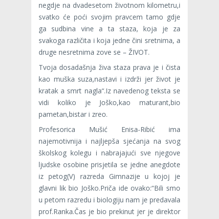
negdje na dvadesetom životnom kilometru,i
svatko će poći svojim pravcem tamo gdje
ga sudbina vine a ta staza, koja je za
svakoga različita i koja jedne čini sretnima, a
druge nesretnima zove se – ŽIVOT.
Tvoja dosadašnja živa staza prava je i čista
kao muška suza,nastavi i izdrži jer život je
kratak a smrt nagla“.Iz navedenog teksta se
vidi koliko je Joško,kao maturant,bio
pametan,bistar i zreo.
Profesorica Mušić Enisa-Ribić ima
najemotivnija i najljepša sjećanja na svog
školskog kolegu i nabrajajući sve njegove
ljudske osobine prisjetila se jedne anegdote
iz petog(V) razreda Gimnazije u kojoj je
glavni lik bio Joško.Priča ide ovako:“Bili smo
u petom razredu i biologiju nam je predavala
prof.Ranka.Čas je bio prekinut jer je direktor