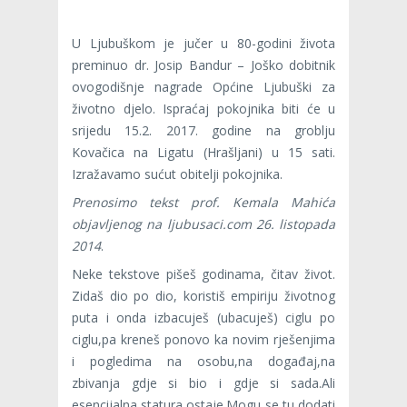
U Ljubuškom je jučer u 80-godini života
preminuo dr. Josip Bandur – Joško dobitnik
ovogodišnje nagrade Općine Ljubuški za
životno djelo. Ispraćaj pokojnika biti će u
srijedu 15.2. 2017. godine na groblju
Kovačica na Ligatu (Hrašljani) u 15 sati.
Izražavamo sućut obitelji pokojnika.
Prenosimo tekst prof. Kemala Mahića
objavljenog na ljubusaci.com 26. listopada
2014
.
Neke tekstove pišeš godinama, čitav život.
Zidaš dio po dio, koristiš empiriju životnog
puta i onda izbacuješ (ubacuješ) ciglu po
ciglu,pa kreneš ponovo ka novim rješenjima
i pogledima na osobu,na događaj,na
zbivanja gdje si bio i gdje si sada.Ali
esencijalna statura ostaje.Mogu se tu dodati