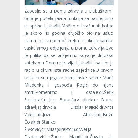
Zaposlio se u Domu zdravlja u Ljubuškom i
tada je počela javna funkcija sa pacijentima
iz općine Ljubuški.Možemo izračunati koliko
je skoro 40 godina dr.Joško bio na usluzi
svima koji su pomoć trebali u okrilju kardio-
vaskularnog odjeljenja u Domu zdravlja.Ovo
je prilika da se prisjetimo koga je dr.Joško
zatekao u Domu zdravlja Ljubuški i sa kim je
radio u okviru iste radne zajednice.U prvom
redu to su njegove medicinske sestre Marić
Mladenka i gospođa Rogić do njene
smrti.Pomenimo i ostale:dr.Šefik
Sadiković,dr.Jure Boras(prvi direktor Doma
zdravlja),dr.Adla Dizdar-Maiičić,dr.Ante
Vuksic,dr.Jozo Alilovic,dr.Božo
Čolak,dr.Stanko
Živković,dr.Milas(direktor),dr.Velija
Dizdarević,dr.Žarko Mandić,dr.Čuvalo te