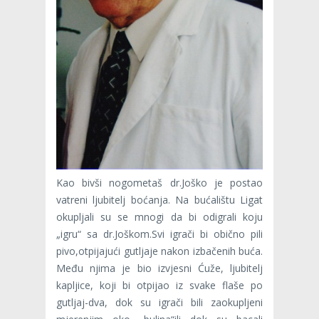
Kao bivši nogometaš dr.Joško je postao
vatreni ljubitelj boćanja. Na bućalištu Ligat
okupljali su se mnogi da bi odigrali koju
„igru“ sa dr.Joškom.Svi igrači bi obično pili
pivo,otpijajući gutljaje nakon izbačenih buća.
Među njima je bio izvjesni Ćuže, ljubitelj
kapljice, koji bi otpijao iz svake flaše po
gutljaj-dva, dok su igrači bili zaokupljeni