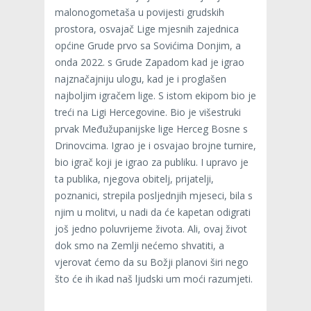
malonogometaša u povijesti grudskih
prostora, osvajač Lige mjesnih zajednica
općine Grude prvo sa Sovićima Donjim, a
onda 2022. s Grude Zapadom kad je igrao
najznačajniju ulogu, kad je i proglašen
najboljim igračem lige. S istom ekipom bio je
treći na Ligi Hercegovine. Bio je višestruki
prvak Međužupanijske lige Herceg Bosne s
Drinovcima. Igrao je i osvajao brojne turnire,
bio igrač koji je igrao za publiku. I upravo je
ta publika, njegova obitelj, prijatelji,
poznanici, strepila posljednjih mjeseci, bila s
njim u molitvi, u nadi da će kapetan odigrati
još jedno poluvrijeme života. Ali, ovaj život
dok smo na Zemlji nećemo shvatiti, a
vjerovat ćemo da su Božji planovi širi nego
što će ih ikad naš ljudski um moći razumjeti.