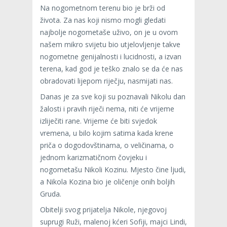
Na nogometnom terenu bio je brži od
života. Za nas koji nismo mogli gledati
najbolje nogometaše uživo, on je u ovom
našem mikro svijetu bio utjelovljenje takve
nogometne genijalnosti i lucidnosti, a izvan
terena, kad god je teško znalo se da će nas
obradovati lijepom riječju, nasmijati nas.
Danas je za sve koji su poznavali Nikolu dan
žalosti i pravih riječi nema, niti će vrijeme
izliječiti rane. Vrijeme će biti svjedok
vremena, u bilo kojim satima kada krene
priča o dogodovštinama, o veličinama, o
jednom karizmatičnom čovjeku i
nogometašu Nikoli Kozinu. Mjesto čine ljudi,
a Nikola Kozina bio je oličenje onih boljih
Gruda.
Obitelji svog prijatelja Nikole, njegovoj
suprugi Ruži, malenoj kćeri Sofiji, majci Lindi,