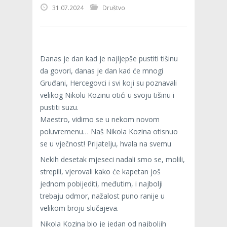
31.07.2024
Društvo
Danas je dan kad je najljepše pustiti tišinu
da govori, danas je dan kad će mnogi
Gruđani, Hercegovci i svi koji su poznavali
velikog Nikolu Kozinu otići u svoju tišinu i
pustiti suzu.
Maestro, vidimo se u nekom novom
poluvremenu… Naš Nikola Kozina otisnuo
se u vječnost! Prijatelju, hvala na svemu
Nekih desetak mjeseci nadali smo se, molili,
strepili, vjerovali kako će kapetan još
jednom pobijediti, međutim, i najbolji
trebaju odmor, nažalost puno ranije u
velikom broju slučajeva.
Nikola Kozina bio je jedan od najboljih