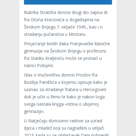
Rubrika Stratišta donosi drugi dio zapisa dr.
fra Otona Knezovića o događajima na
Širokom Brijegu 7. veljače 1945., kao i o
stradanju pučanstva u Mostaru.
Prisjećanje bivših đaka Franjevačke klasične
gimnazije na Širokom Brijegu o profesoru
fra Stanku Kraljeviću može se pronaći u
rubrici Pobijeni.
Glas o mučeništvu donosi Proslov fra
Bazilija Pandžića u kojemu opisuje kako je
saznao za stradanje fratara u Hercegovini
dok je učio u Rimu te kako je nakon toga
svega nastala knjiga »Istina o ubijenoj
gimnaziji«.
U Natječaju donosimo radove za uzrast
djeca i mladež koji su nagrađeni u veljači
2023. kada su se obilježavali Dani pobijenih