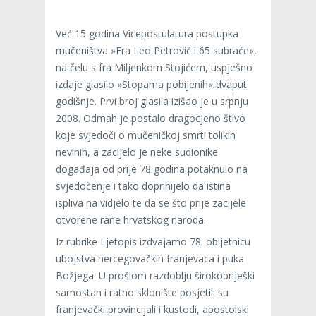
Već 15 godina Vicepostulatura postupka
mučeništva »Fra Leo Petrović i 65 subraće«,
na čelu s fra Miljenkom Stojićem, uspješno
izdaje glasilo »Stopama pobijenih« dvaput
godišnje. Prvi broj glasila izišao je u srpnju
2008. Odmah je postalo dragocjeno štivo
koje svjedoči o mučeničkoj smrti tolikih
nevinih, a zacijelo je neke sudionike
događaja od prije 78 godina potaknulo na
svjedočenje i tako doprinijelo da istina
ispliva na vidjelo te da se što prije zacijele
otvorene rane hrvatskog naroda.
Iz rubrike Ljetopis izdvajamo 78. obljetnicu
ubojstva hercegovačkih franjevaca i puka
Božjega. U prošlom razdoblju širokobriješki
samostan i ratno sklonište posjetili su
franjevački provincijali i kustodi, apostolski