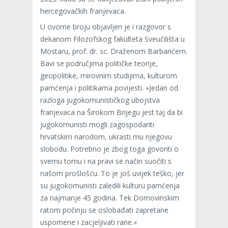
hercegovačkih franjevaca.
U ovome broju objavljen je i razgovor s
dekanom Filozofskog fakulteta Sveučilišta u
Mostaru, prof. dr. sc. Draženom Barbarićem.
Bavi se područjima političke teorije,
geopolitike, mirovnim studijima, kulturom
pamćenja i politikama povijesti. »Jedan od
razloga jugokomunističkog ubojstva
franjevaca na Širokom Brijegu jest taj da bi
jugokomunisti mogli zagospodariti
hrvatskim narodom, ukrasti mu njegovu
slobodu. Potrebno je zbog toga govoriti o
svemu tomu i na pravi se način suočiti s
našom prošlošću. To je još uvijek teško, jer
su jugokomunisti zaledili kulturu pamćenja
za najmanje 45 godina. Tek Domovinskim
ratom počinju se oslobađati zapretane
uspomene i zacjeljivati rane.«