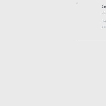
G
01.
Sv
pe