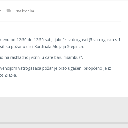
21
Crna kronika
menu od 12:30 do 12:50 sati, ljubuški vatrogasci (5 vatrogasca s 1
ili su požar u ulici Kardinala Alojzija Stepinca.
io na rashladnoj vitrini u cafe baru “Bambus”.
vencijom vatrogasaca požar je brzo ugašen, priopćeno je iz
ite ZHŽ-a.