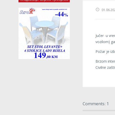
01.06.20
Jučer u vre
vozilom) gas
Požar je izb
Brzom inter
Civilne zašt
Comments: 1