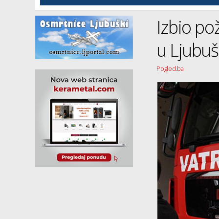
Izbio pož
u Ljubu
Pogled.ba