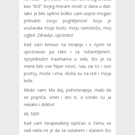
kao “križ” kojeg moram nositi iz dana u dan.
Iako je bilo upitno koliko sam uopće mogao
prihvatiti svoju pogrbljenost koja je
urušavala moje kosti, moju ravnotežu, moj
izgled. Zdravlje, općenito!
Kad sam krenuo na terapiju i s njom se
upoznavao pa tako i sa ‘odzemljenim’,
opsjednutim traumama u sebi, što je za
mene bilo sve ‘hiper novo’, ‘vau zar to i ovo
postoj, može i ima, došla su na red i moja
leđa.
Mislio sam: Ma daj, psihoterapija, malo da
se popriča, smiri i eto ti, a ostalo ću ja
nekako i doktor’.
Ali, NE!!!
Kad sam terapeutkinji ispričao o čemu se
radi rekla mi je da se ustanem i stanem što