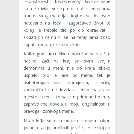
iskorištenosti i bezrezervnog davanja sebe
su me krivile i vukle prema dolje, jedna hrpa
traumatskog materijala koji mi se doslovno
natovario na leđa i zagorčavao život te
kojeg je trebalo dio po dio obrađivati i
skidati pri čemu bi se na terapijama znao
kupati u znoju, tresti te vikati.
Koliko god sam u životu pokušao na različite
načine izaći na kraj sa svim svojim
demonima u meni, nije do kraja nikako
uspjelo, bilo je jače od mene, tek je
psihoterapija sve promijenila, izliječila,
zaokružila te me dovela u centar, na pravo
mjesto, u red, i to sasvim prirodno i mirno,
zapravo me dovela u moju originalnost, u
pravoga i zdravoga mene.
Moja leđa se nisu odmah ispravila nakon
jedne terapije, prošlo ih je više, jer se sloj po