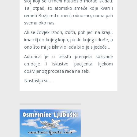
sloj koji se u meni nataložio morao skidati.
Taj otpad, to atomsko smeće koje kvari i
remeti Božji red u meni, odnosno, nama pa i
svemu oko nas.
Ali se čovjek izbori, izdrži, pobijedi na kraju,
ima cilj do kojeg kopa, pa do kojeg i dođe, a
ono što mi je iskrivilo leđa bilo je sljedeće…
Autorica je u tekstu prenijela kazivane
emocije i iskustvo pacijenta tijekom
doživljenog procesa rada na sebi.
Nastavlja se…