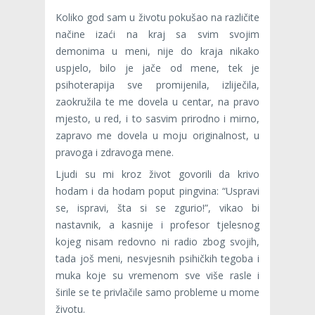
Koliko god sam u životu pokušao na različite
načine izaći na kraj sa svim svojim
demonima u meni, nije do kraja nikako
uspjelo, bilo je jače od mene, tek je
psihoterapija sve promijenila, izliječila,
zaokružila te me dovela u centar, na pravo
mjesto, u red, i to sasvim prirodno i mirno,
zapravo me dovela u moju originalnost, u
pravoga i zdravoga mene.
Ljudi su mi kroz život govorili da krivo
hodam i da hodam poput pingvina: “Uspravi
se, ispravi, šta si se zgurio!”, vikao bi
nastavnik, a kasnije i profesor tjelesnog
kojeg nisam redovno ni radio zbog svojih,
tada još meni, nesvjesnih psihičkih tegoba i
muka koje su vremenom sve više rasle i
širile se te privlačile samo probleme u mome
životu.