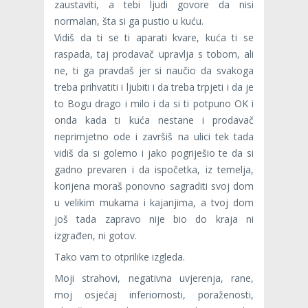
zaustaviti, a tebi ljudi govore da nisi
normalan, šta si ga pustio u kuću.
Vidiš da ti se ti aparati kvare, kuća ti se
raspada, taj prodavač upravlja s tobom, ali
ne, ti ga pravdaš jer si naučio da svakoga
treba prihvatiti i ljubiti i da treba trpjeti i da je
to Bogu drago i milo i da si ti potpuno OK i
onda kada ti kuća nestane i prodavač
neprimjetno ode i završiš na ulici tek tada
vidiš da si golemo i jako pogriješio te da si
gadno prevaren i da ispočetka, iz temelja,
korijena moraš ponovno sagraditi svoj dom
u velikim mukama i kajanjima, a tvoj dom
još tada zapravo nije bio do kraja ni
izgrađen, ni gotov.
Tako vam to otprilike izgleda.
Moji strahovi, negativna uvjerenja, rane,
moj osjećaj inferiornosti, poraženosti,