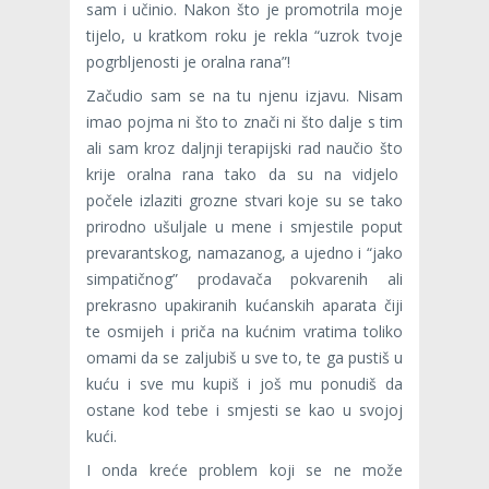
sam i učinio. Nakon što je promotrila moje
tijelo, u kratkom roku je rekla “uzrok tvoje
pogrbljenosti je oralna rana”!
Začudio sam se na tu njenu izjavu. Nisam
imao pojma ni što to znači ni što dalje s tim
ali sam kroz daljnji terapijski rad naučio što
krije oralna rana tako da su na vidjelo
počele izlaziti grozne stvari koje su se tako
prirodno ušuljale u mene i smjestile poput
prevarantskog, namazanog, a ujedno i “jako
simpatičnog” prodavača pokvarenih ali
prekrasno upakiranih kućanskih aparata čiji
te osmijeh i priča na kućnim vratima toliko
omami da se zaljubiš u sve to, te ga pustiš u
kuću i sve mu kupiš i još mu ponudiš da
ostane kod tebe i smjesti se kao u svojoj
kući.
I onda kreće problem koji se ne može