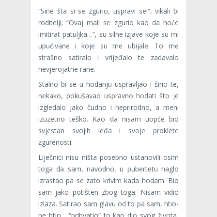
“Sine šta si se zgurio, uspravi se!”, vikali bi
roditelji; “Ovaj mali se zgurio kao da hoće
imitirat patuljka…”, su silne izjave koje su mi
upućivane i koje su me ubijale. To me
strašno satiralo i vrijeđalo te zadavalo
nevjerojatne rane.
Stalno bi se u hodanju uspravljao i širio te,
nekako, pokušavao uspravno hodati što je
izgledalo jako čudno i neprirodno, a meni
izuzetno teško. Kao da nisam uopće bio
svjestan svojih leđa i svoje proklete
zgurenosti.
Liječnici nisu ništa posebno ustanovili osim
toga da sam, navodno, u pubertetu naglo
izrastao pa se zato krivim kada hodam. Bio
sam jako potišten zbog toga. Nisam vidio
izlaza. Satirao sam glavu od to pa sam, htio-
ne htio, “prihvatio” to kao dio svog života,