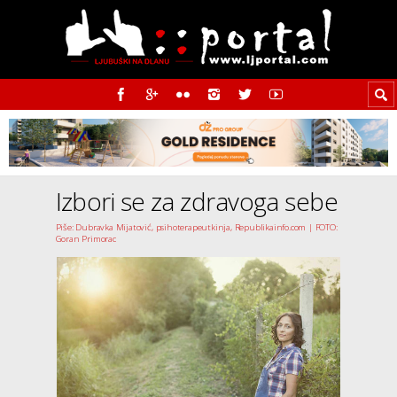
Izbori se za zdravoga sebe
Piše: Dubravka Mijatović, psihoterapeutkinja, Republikainfo.com | FOTO:
Goran Primorac