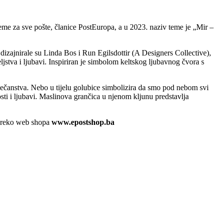
e za sve pošte, članice PostEuropa, a u 2023. naziv teme je „Mir –
dizajnirale su Linda Bos i Run Egilsdottir (A Designers Collective),
ljstva i ljubavi. Inspiriran je simbolom keltskog ljubavnog čvora s
ječanstva. Nebo u tijelu golubice simbolizira da smo pod nebom svi
osti i ljubavi. Maslinova grančica u njenom kljunu predstavlja
reko web shopa
www.epostshop.ba