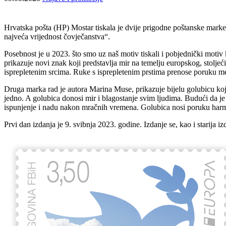
Hrvatska pošta (HP) Mostar tiskala je dvije prigodne poštanske mark
najveća vrijednost čovječanstva“.
Posebnost je u 2023. što smo uz naš motiv tiskali i pobjednički motiv
prikazuje novi znak koji predstavlja mir na temelju europskog, stoljeć
isprepletenim srcima. Ruke s isprepletenim prstima prenose poruku međ
Druga marka rad je autora Marina Muse, prikazuje bijelu golubicu koj
jedno. A golubica donosi mir i blagostanje svim ljudima. Budući da je 
ispunjenje i nadu nakon mračnih vremena. Golubica nosi poruku harmon
Prvi dan izdanja je 9. svibnja 2023. godine. Izdanje se, kao i starija