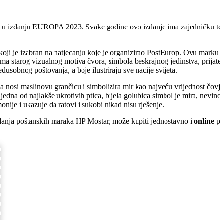
e u izdanju EUROPA 2023. Svake godine ovo izdanje ima zajedničku tem
 koji je izabran na natjecanju koje je organizirao PostEurop. Ovu marku 
ima starog vizualnog motiva čvora, simbola beskrajnog jedinstva, prijate
usobnog poštovanja, a boje ilustriraju sve nacije svijeta.
a nosi maslinovu grančicu i simbolizira mir kao najveću vrijednost čov
jedna od najlakše ukrotivih ptica, bijela golubica simbol je mira, nevin
ije i ukazuje da ratovi i sukobi nikad nisu rješenje.
 izdanja poštanskih maraka HP Mostar, može kupiti jednostavno i
online
p