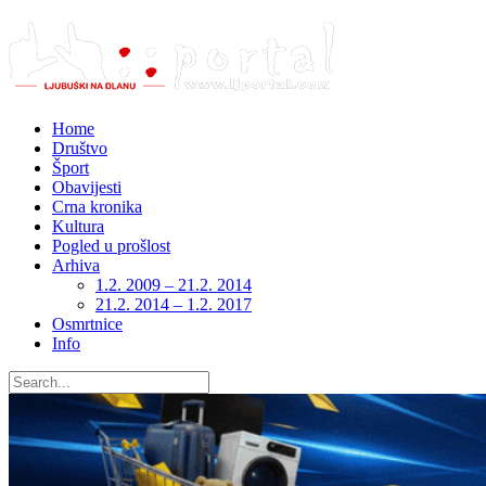
Home
Društvo
Šport
Obavijesti
Crna kronika
Kultura
Pogled u prošlost
Arhiva
1.2. 2009 – 21.2. 2014
21.2. 2014 – 1.2. 2017
Osmrtnice
Info