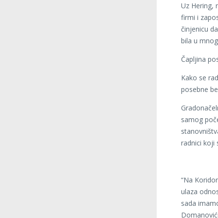
Uz Hering, 
firmi i zap
činjenicu d
bila u mnog
Čapljina po
Kako se rad
posebne ben
Gradonačeln
samog poče
stanovništva
radnici koji
“Na Koridor
ulaza odnos
sada imamo 
Domanovićim