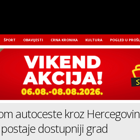
ŠPORT
OBAVIJESTI
CRNA KRONIKA
KULTURA
POGLED U PROŠ
jom autoceste kroz Hercegovi
 postaje dostupniji grad