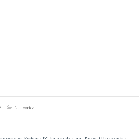
21
Naslovnica
utoceste na Koridoru 5C, koja prolazi kroz Bosnu i Hercegovinu i