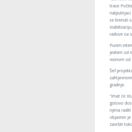
trase Počite
natputnjaci
se krenuti 
stabilizaci
radove na s
Punim inten
jednim od n
visinom od 1
Šef projekta
zahtjevnom 
gradnje.
“Imat će stu
gotovo dose
njima radit
objasnio je 
završiti to