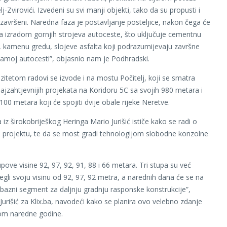
lj-Zvirovići. Izvedeni su svi manji objekti, tako da su propusti i
 završeni. Naredna faza je postavljanje posteljice, nakon čega će
sa izradom gornjih strojeva autoceste, što uključuje cementnu
ju, kamenu gredu, slojeve asfalta koji podrazumijevaju završne
amoj autocesti”, objasnio nam je Podhradski.
zitetom radovi se izvode i na mostu Počitelj, koji se smatra
ajzahtjevnijih projekata na Koridoru 5C sa svojih 980 metara i
00 metara koji će spojiti dvije obale rijeke Neretve.
 iz širokobriješkog Heringa Mario Jurišić ističe kako se radi o
projektu, te da se most gradi tehnologijom slobodne konzolne
pove visine 92, 97, 92, 91, 88 i 66 metara. Tri stupa su već
gli svoju visinu od 92, 97, 92 metra, a narednih dana će se na
i bazni segment za daljnju gradnju rasponske konstrukcije”,
Jurišić za Klix.ba, navodeći kako se planira ovo velebno zdanje
kom naredne godine.