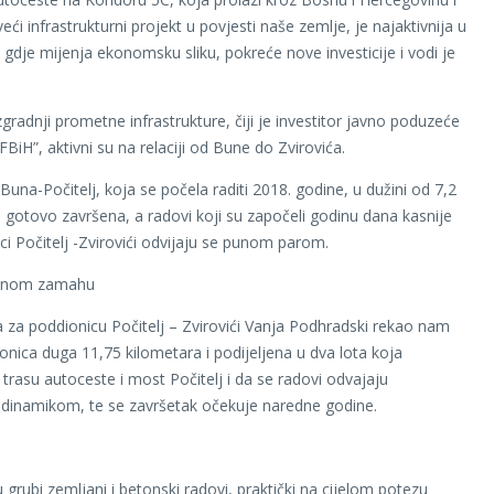
veći infrastrukturni projekt u povjesti naše zemlje, je najaktivnija u
 gdje mijenja ekonomsku sliku, pokreće nove investicije i vodi je
gradnji prometne infrastrukture, čiji je investitor javno poduzeće
BiH”, aktivni su na relaciji od Bune do Zvirovića.
Buna-Počitelj, koja se počela raditi 2018. godine, u dužini od 7,2
e gotovo završena, a radovi koji su započeli godinu dana kasnije
ci Počitelj -Zvirovići odvijaju se punom parom.
punom zamahu
a za poddionicu Počitelj – Zvirovići Vanja Podhradski rekao nam
ionica duga 11,75 kilometara i podijeljena u dva lota koja
trasu autoceste i most Počitelj i da se radovi odvajaju
dinamikom, te se završetak očekuje naredne godine.
 grubi zemljani i betonski radovi, praktički na cijelom potezu