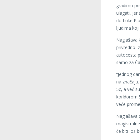
gradimo pri
ulagati, jer
do Luke Plo
ljudima koji
Naglašava k
privrednoj 
autocesta p
samo za Čap
“Jednog dan
na značaju
5c, a već s
koridorom 5
veće promet
Naglašava d
magistralne
će biti još b