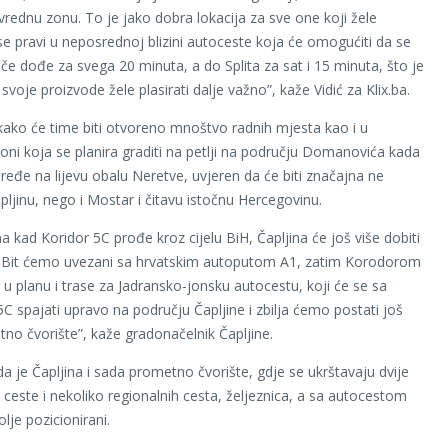
vrednu zonu. To je jako dobra lokacija za sve one koji žele
 se pravi u neposrednoj blizini autoceste koja će omogućiti da se
če dođe za svega 20 minuta, a do Splita za sat i 15 minuta, što je
 svoje proizvode žele plasirati dalje važno”, kaže Vidić za Klix.ba.
ako će time biti otvoreno mnoštvo radnih mjesta kao i u
zoni koja se planira graditi na petlji na području Domanovića kada
ređe na lijevu obalu Neretve, uvjeren da će biti značajna ne
ljinu, nego i Mostar i čitavu istočnu Hercegovinu.
a kad Koridor 5C prođe kroz cijelu BiH, Čapljina će još više dobiti
. Bit ćemo uvezani sa hrvatskim autoputom A1, zatim Korodorom
u u planu i trase za Jadransko-jonsku autocestu, koji će se sa
C spajati upravo na području Čapljine i zbilja ćemo postati još
no čvorište”, kaže gradonačelnik Čapljine.
a je Čapljina i sada prometno čvorište, gdje se ukrštavaju dvije
 ceste i nekoliko regionalnih cesta, željeznica, a sa autocestom
olje pozicionirani.