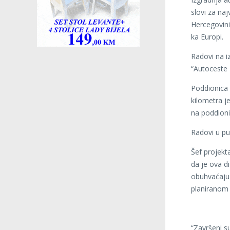
slovi za naj
Hercegovini
ka Europi.
Radovi na iz
“Autoceste F
Poddionica 
kilometra j
na poddioni
Radovi u 
Šef projekt
da je ova d
obuhvaćaju 
planiranom 
“Završeni su