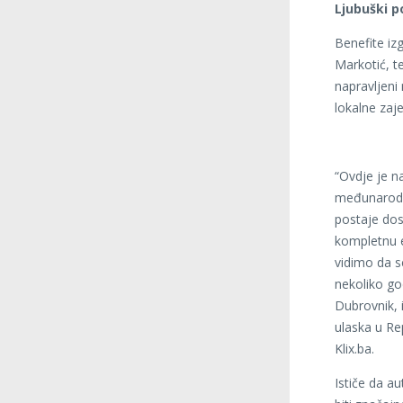
Ljubuški p
Benefite iz
Markotić, t
napravljeni
lokalne zaje
“Ovdje je na
međunarodna
postaje dos
kompletnu 
vidimo da s
nekoliko god
Dubrovnik, i
ulaska u Re
Klix.ba.
Ističe da a