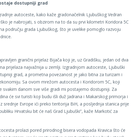
ostaje dostupniji grad
gradnje autoceste, kako kaže gradonačelnik Ljubuškog Vedran
eško je nabrojati, s obzirom na to da su prvi kilometri Koridora 5C
 na području grada Ljubuškog, što je uvelike pomoglo razvoju
dnice.
pravljen granični prijelaz Bijača koji je, uz Gradišku, jedan od dva
 prijelaza najvažnija u zemlji. Izgradnjom autoceste, Ljubuški
tupniji grad, a prometna povezanost je jako bitna za turizam i
ekonomiju. Sa ovom mrežom autocesta i Koridorom 5C, koji
e svakim danom sve više gradi mi postajemo dostupniji. Za
ina će svi turisti koji budu išli duž Jadrana i Makarskog primorja i
z srednje Evrope ići preko teritorija BiH, a posljednja stanica prije
publiku Hrvatsku bit će naš Grad Ljubuški”, kaže Markotić za
utocesta prolazi pored prirodnog bisera vodopada Kravica što će