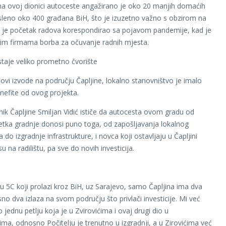
na ovoj dionici autoceste angažirano je oko 20 manjih domaćih
osleno oko 400 građana BiH, što je izuzetno važno s obzirom na
a je početak radova korespondirao sa pojavom pandemije, kad je
im firmama borba za očuvanje radnih mjesta.
staje veliko prometno čvorište
ovi izvode na području Čapljine, lokalno stanovništvo je imalo
efite od ovog projekta.
ik Čapljine Smiljan Vidić ističe da autocesta ovom gradu od
tka gradnje donosi puno toga, od zapošljavanja lokalnog
 do izgradnje infrastrukture, i novca koji ostavljaju u Čapljini
 su na radilištu, pa sve do novih investicija.
u 5C koji prolazi kroz BiH, uz Sarajevo, samo Čapljina ima dva
no dva izlaza na svom području što privlači investicije. Mi već
jednu petlju koja je u Zvirovićima i ovaj drugi dio u
a, odnosno Počitelju je trenutno u izgradnji, a u Zirovićima već