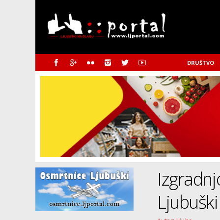
DRUŠTVO
Izgradn
Ljubuški