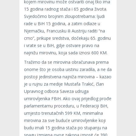
kojem mirovinu može ostvariti onaj tko ima
15 godina radnog staža i 65 godina života.
Svjedočimo brojnim zloupotrebama: ljudi
rade u BiH 15 godina, a zatim odlaze u
Njemačku, Francusku ili Austriju raditi “na
crno”, prikupe sredstva, dočekaju 65. godinu
i vrate se u BiH, gdje ostvare pravo na
najnižu mirovinu, koja sada iznosi 600 KM.
Tražimo da se mirovina obračunava prema
onome što je osoba uistinu zaradila, a ne da
postoji jedinstvena najniža mirovina – kazao
je u rujnu za medije Mustafa Trakić, član
Upravnog odbora Saveza udruga
umirovljenika FBiH. Ako ovaj prijedlog prođe
parlamentarnu proceduru, u Federaciji BiH,
umjesto trenutačnih 599 KM, minimalna
mirovina za sve buduće umirovljenike koji
budu imali 15 godina staža po stupanju na
snagu izmjena ovog zakona iznosit će 390