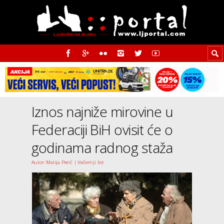
Iznos najniže mirovine u
Federaciji BiH ovisit će o
godinama radnog staža
Autor: Matija Perić | Večernji list