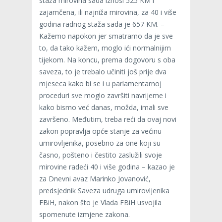
staža mirovina sada iznosi 525 KM i
zajamčena, ili najniža mirovina, za 40 i više
godina radnog staža sada je 657 KM. –
Kažemo napokon jer smatramo da je sve
to, da tako kažem, moglo ići normalnijim
tijekom. Na koncu, prema dogovoru s oba
saveza, to je trebalo učiniti još prije dva
mjeseca kako bi se i u parlamentarnoj
proceduri sve moglo završiti navrijeme i
kako bismo već danas, možda, imali sve
završeno. Međutim, treba reći da ovaj novi
zakon popravlja opće stanje za većinu
umirovljenika, posebno za one koji su
časno, pošteno i čestito zaslužili svoje
mirovine radeći 40 i više godina – kazao je
za Dnevni avaz Marinko Jovanović,
predsjednik Saveza udruga umirovljenika
FBiH, nakon što je Vlada FBiH usvojila
spomenute izmjene zakona.