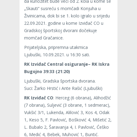
da kuriozitet bude veći od 2. kola u kome se
„Skauti“ susreću s momčadi Konjuha u
Živinicama, dok bi se 1. kolo igralo u srijedu
22.09.2021. godine u kome Izviđač CO u
Gradskoj športskoj dvorani dočekuje
momčad Gračanice.
Prijateljska, pripremna utakmica
Ljubuški, 10.09.2021. u 16:30 sati.
RK Izviđač Central osiguranje– RK Iskra
Bugojno 39:33 (21:20)
Ljubuški, Gradska športska dvorana.
Suci: Žarko Hrstić i Ante Rašić (Ljubuški)
RK Izviđač CO
: Herceg (6 obrana), Alihodžić
(7 obrana), Suljević (3 obrane, 1 sedmerac),
Vukšić 3/1, Lukenda, Alilović 3, Kos 4, Odak
1, Keso 5, F. Pavlović, Bošković 4, Mišetić 2,
L. Bubalo 2, Šaravanja 4, I. Pavlović, Ćeško
6, Medić 4, Bebek, Muhović 1, Buntić.