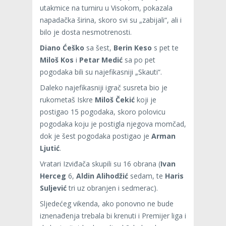
utakmice na turniru u Visokom, pokazala
napadačka širina, skoro svi su „zabijali“, ali i
bilo je dosta nesmotrenosti.
Diano Ćeško
sa šest,
Berin Keso
s pet te
Miloš Kos
i
Petar Medić
sa po pet
pogodaka bili su najefikasniji „Skauti“.
Daleko najefikasniji igrač susreta bio je
rukometaš Iskre
Miloš Čekić
koji je
postigao 15 pogodaka, skoro polovicu
pogodaka koju je postigla njegova momčad,
dok je šest pogodaka postigao je
Arman
Ljutić
.
Vratari Izviđača skupili su 16 obrana (
Ivan
Herceg
6,
Aldin Alihodžić
sedam, te
Haris
Suljević
tri uz obranjen i sedmerac).
Sljedećeg vikenda, ako ponovno ne bude
iznenađenja trebala bi krenuti i Premijer liga i