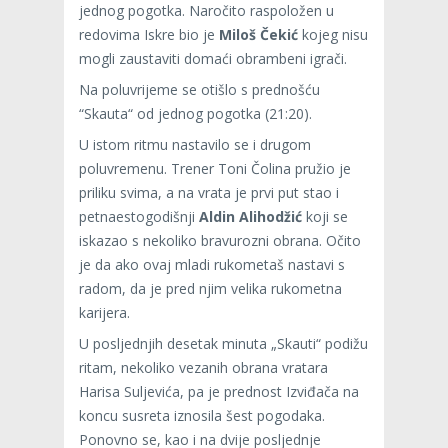
jednog pogotka. Naročito raspoložen u
redovima Iskre bio je
Miloš Čekić
kojeg nisu
mogli zaustaviti domaći obrambeni igrači.
Na poluvrijeme se otišlo s prednošću
“Skauta“ od jednog pogotka (21:20).
U istom ritmu nastavilo se i drugom
poluvremenu. Trener Toni Čolina pružio je
priliku svima, a na vrata je prvi put stao i
petnaestogodišnji
Aldin Alihodžić
koji se
iskazao s nekoliko bravurozni obrana. Očito
je da ako ovaj mladi rukometaš nastavi s
radom, da je pred njim velika rukometna
karijera.
U posljednjih desetak minuta „Skauti“ podižu
ritam, nekoliko vezanih obrana vratara
Harisa Suljevića, pa je prednost Izviđača na
koncu susreta iznosila šest pogodaka.
Ponovno se, kao i na dvije posljednje