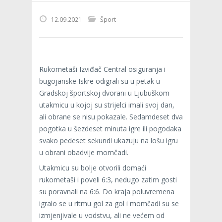
12.09.2021
Šport
Rukometaši Izviđač Central osiguranja i
bugojanske Iskre odigrali su u petak u
Gradskoj športskoj dvorani u Ljubuškom
utakmicu u kojoj su strijelci imali svoj dan,
ali obrane se nisu pokazale. Sedamdeset dva
pogotka u šezdeset minuta igre ili pogodaka
svako pedeset sekundi ukazuju na lošu igru
u obrani obadvije momčadi.
Utakmicu su bolje otvorili domaći
rukometaši i poveli 6:3, nedugo zatim gosti
su poravnali na 6:6. Do kraja poluvremena
igralo se u ritmu gol za gol i momčadi su se
izmjenjivale u vodstvu, ali ne većem od