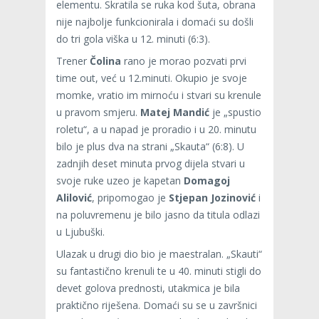
elementu. Skratila se ruka kod šuta, obrana
nije najbolje funkcionirala i domaći su došli
do tri gola viška u 12. minuti (6:3).
Trener
Čolina
rano je morao pozvati prvi
time out, već u 12.minuti. Okupio je svoje
momke, vratio im mirnoću i stvari su krenule
u pravom smjeru.
Matej Mandić
je „spustio
roletu“, a u napad je proradio i u 20. minutu
bilo je plus dva na strani „Skauta“ (6:8). U
zadnjih deset minuta prvog dijela stvari u
svoje ruke uzeo je kapetan
Domagoj
Alilović
, pripomogao je
Stjepan Jozinović
i
na poluvremenu je bilo jasno da titula odlazi
u Ljubuški.
Ulazak u drugi dio bio je maestralan. „Skauti“
su fantastično krenuli te u 40. minuti stigli do
devet golova prednosti, utakmica je bila
praktično riješena. Domaći su se u završnici