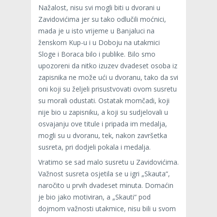
Nažalost, nisu svi mogli biti u dvorani u
Zavidovićima jer su tako odlučili moćnici,
mada je u isto vrijeme u Banjaluci na
ženskom Kup-u i u Doboju na utakmici
Sloge i Boraca bilo i publike. Bilo smo
upozoreni da nitko izuzev dvadeset osoba iz
zapisnika ne može ući u dvoranu, tako da svi
oni koji su željeli prisustvovati ovom susretu
su morali odustati. Ostatak momčadi, koji
nije bio u zapisniku, a koji su sudjelovali u
osvajanju ove titule i pripada im medalja,
mogli su u dvoranu, tek, nakon završetka
susreta, pri dodjeli pokala i medalja.
Vratimo se sad malo susretu u Zavidovićima.
Važnost susreta osjetila se u igri „Skauta“,
naročito u prvih dvadeset minuta. Domaćin
je bio jako motiviran, a „Skauti“ pod
dojmom važnosti utakmice, nisu bili u svom