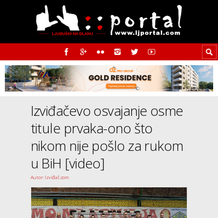
Izviđačevo osvajanje osme
titule prvaka-ono što
nikom nije pošlo za rukom
u BiH [video]
Autor: Izviđač.com