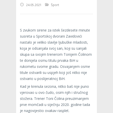
24.05.2021
Šport
S zvukom sirene za istek šezdesete minute
susreta u Sportskoj dvorani Zavidovići
nastalo je veliko slavlje ljubuške mladosti,
koja je odsanjala svoj san, koji su sanjali
skupa sa svojim trenerom Tonijem Čolinom
te donijela osmu titulu prvaka BiH u
rukometu svome gradu. Osvajanjem osme
titule ostvarili su uspjeh koji još nitko nije
ostvario u poslijeratnoj BiH.
Kad je krenula sezona, nitko baš nije puno
vjerovao u ovo čudo, osim njih i stručnog
stožera. Trener Toni Čolina preuzimanjem
prve momčadi u siječnju 2020. godine tada
je nagovijestio ovakav rasplet.