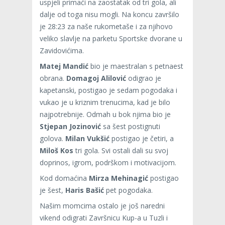
uspjeli primaći na zaostatak od tri gola, ali
dalje od toga nisu mogli. Na koncu završilo
je 28:23 za naše rukometaše i za njihovo
veliko slavlje na parketu Sportske dvorane u
Zavidovićima.
Matej Mandić
bio je maestralan s petnaest
obrana.
Domagoj Alilović
odigrao je
kapetanski, postigao je sedam pogodaka i
vukao je u kriznim trenucima, kad je bilo
najpotrebnije. Odmah u bok njima bio je
Stjepan Jozinović
sa šest postignuti
golova.
Milan Vukšić
postigao je četiri, a
Miloš Kos
tri gola. Svi ostali dali su svoj
doprinos, igrom, podrškom i motivacijom.
Kod domaćina
Mirza Mehinagić
postigao
je šest,
Haris Bašić
pet pogodaka.
Našim momcima ostalo je još naredni
vikend odigrati Završnicu Kup-a u Tuzli i