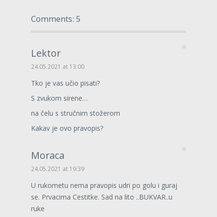
Comments: 5
Lektor
24.05.2021 at 13:00
Tko je vas učio pisati?
S zvukom sirene…
na čelu s stručnim stožerom
Kakav je ovo pravopis?
Moraca
24.05.2021 at 19:39
U rukometu nema pravopis udri po golu i guraj
se. Prvacima Cestitke. Sad na lito ..BUKVAR..u
ruke