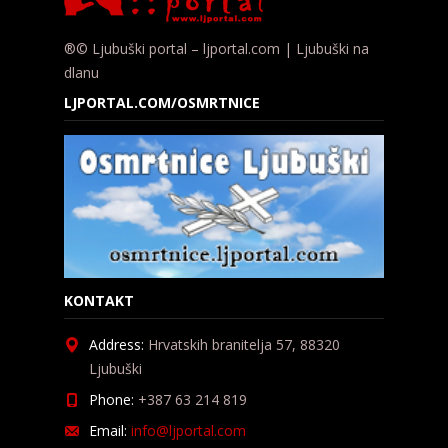
®© Ljubuški portal – ljportal.com | Ljubuški na
dlanu
LJPORTAL.COM/OSMRTNICE
KONTAKT
Address:
Hrvatskih branitelja 57, 88320
Ljubuški
Phone:
+387 63 214 819
Email:
info@ljportal.com