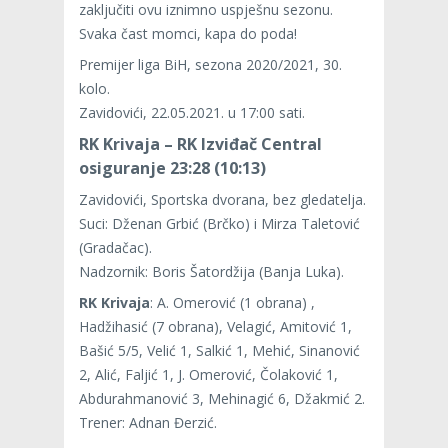
zaključiti ovu iznimno uspješnu sezonu.
Svaka čast momci, kapa do poda!
Premijer liga BiH, sezona 2020/2021, 30.
kolo.
Zavidovići, 22.05.2021. u 17:00 sati.
RK Krivaja – RK Izviđač Central
osiguranje 23:28 (10:13)
Zavidovići, Sportska dvorana, bez gledatelja.
Suci: Dženan Grbić (Brčko) i Mirza Taletović
(Gradačac).
Nadzornik: Boris Šatordžija (Banja Luka).
RK Krivaja
: A. Omerović (1 obrana) ,
Hadžihasić (7 obrana), Velagić, Amitović 1,
Bašić 5/5, Velić 1, Salkić 1, Mehić, Sinanović
2, Alić, Faljić 1, J. Omerović, Čolaković 1,
Abdurahmanović 3, Mehinagić 6, Džakmić 2.
Trener: Adnan Đerzić.