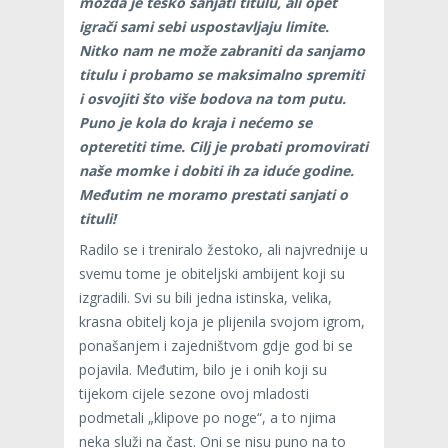
možda je teško sanjati titulu, ali opet
igrači sami sebi uspostavljaju limite.
Nitko nam ne može zabraniti da sanjamo
titulu i probamo se maksimalno spremiti
i osvojiti što više bodova na tom putu.
Puno je kola do kraja i nećemo se
opteretiti time. Cilj je probati promovirati
naše momke i dobiti ih za iduće godine.
Međutim ne moramo prestati sanjati o
tituli!
Radilo se i treniralo žestoko, ali najvrednije u
svemu tome je obiteljski ambijent koji su
izgradili. Svi su bili jedna istinska, velika,
krasna obitelj koja je plijenila svojom igrom,
ponašanjem i zajedništvom gdje god bi se
pojavila. Međutim, bilo je i onih koji su
tijekom cijele sezone ovoj mladosti
podmetali „klipove po noge“, a to njima
neka služi na čast. Oni se nisu puno na to