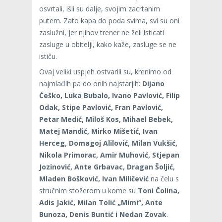
osvrtali, išli su dalje, svojim zacrtanim
putem. Zato kapa do poda svima, svi su oni
zaslužni, jer njihov trener ne želi isticati
zasluge u obitelji, kako kaže, zasluge se ne
ističu.
Ovaj veliki uspjeh ostvarili su, krenimo od
najmlađih pa do onih najstarjih:
Dijano
Ćeško, Luka Bubalo, Ivano Pavlović, Filip
Odak, Stipe Pavlović, Fran Pavlović,
Petar Medić, Miloš Kos, Mihael Bebek,
Matej Mandić, Mirko Mišetić, Ivan
Herceg, Domagoj Alilović, Milan Vukšić,
Nikola Primorac, Amir Muhović, Stjepan
Jozinović, Ante Grbavac, Dragan Šoljić,
Mladen Bošković, Ivan Miličević
na čelu s
stručnim stožerom u kome su
Toni Čolina,
Adis Jakić, Milan Tolić „Mimi“, Ante
Bunoza, Denis Buntić i Nedan Zovak
.