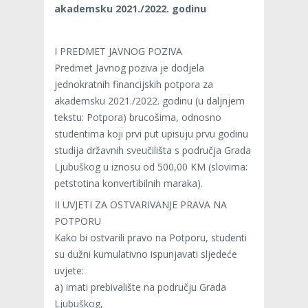
akademsku 2021./2022. godinu
I PREDMET JAVNOG POZIVA
Predmet Javnog poziva je dodjela
jednokratnih financijskih potpora za
akademsku 2021./2022. godinu (u daljnjem
tekstu: Potpora) brucošima, odnosno
studentima koji prvi put upisuju prvu godinu
studija državnih sveučilišta s područja Grada
Ljubuškog u iznosu od 500,00 KM (slovima:
petstotina konvertibilnih maraka).
II UVJETI ZA OSTVARIVANJE PRAVA NA
POTPORU
Kako bi ostvarili pravo na Potporu, studenti
su dužni kumulativno ispunjavati sljedeće
uvjete:
a) imati prebivalište na području Grada
Ljubuškog,