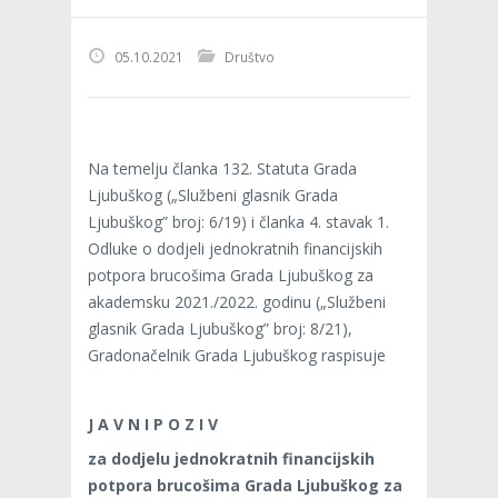
05.10.2021
Društvo
Na temelju članka 132. Statuta Grada
Ljubuškog („Službeni glasnik Grada
Ljubuškog” broj: 6/19) i članka 4. stavak 1.
Odluke o dodjeli jednokratnih financijskih
potpora brucošima Grada Ljubuškog za
akademsku 2021./2022. godinu („Službeni
glasnik Grada Ljubuškog” broj: 8/21),
Gradonačelnik Grada Ljubuškog raspisuje
J A V N I P O Z I V
za dodjelu jednokratnih financijskih
potpora
brucošima Grada Ljubuškog za