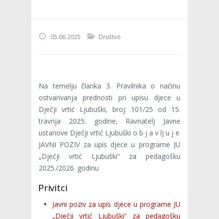
05.06.2025
Društvo
Na temelju članka 3. Pravilnika o načinu
ostvarivanja prednosti pri upisu djece u
Dječji vrtić Ljubuški, broj: 101/25 od 15.
travnja 2025. godine, Ravnatelj Javne
ustanove Dječji vrtić Ljubuški o b j a v lj u j e
JAVNI POZIV za upis djece u programe JU
„Dječji vrtić Ljubuški“ za pedagošku
2025./2026. godinu
Privitci
Javni poziv za upis djece u programe JU
„Dječji vrtić Ljubuški“ za pedagošku