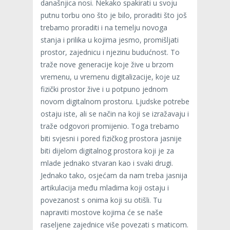
današnjica nosi. Nekako spakirati u svoju
putnu torbu ono što je bilo, proraditi što još
trebamo proraditi i na temelju novoga
stanja i prilika u kojima jesmo, promišljati
prostor, zajednicu i njezinu budućnost. To
traže nove generacije koje žive u brzom
vremenu, u vremenu digitalizacije, koje uz
fizički prostor žive i u potpuno jednom
novom digitalnom prostoru. Ljudske potrebe
ostaju iste, ali se način na koji se izražavaju i
traže odgovori promijenio. Toga trebamo
biti svjesni i pored fizičkog prostora jasnije
biti dijelom digitalnog prostora koji je za
mlade jednako stvaran kao i svaki drugi.
Jednako tako, osjećam da nam treba jasnija
artikulacija među mladima koji ostaju i
povezanost s onima koji su otišli. Tu
napraviti mostove kojima će se naše
raseljene zajednice više povezati s maticom.