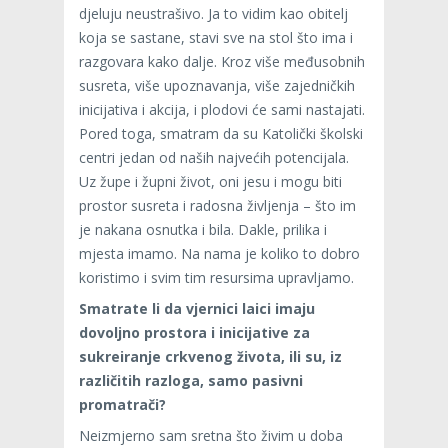
djeluju neustrašivo. Ja to vidim kao obitelj
koja se sastane, stavi sve na stol što ima i
razgovara kako dalje. Kroz više međusobnih
susreta, više upoznavanja, više zajedničkih
inicijativa i akcija, i plodovi će sami nastajati.
Pored toga, smatram da su Katolički školski
centri jedan od naših najvećih potencijala.
Uz župe i župni život, oni jesu i mogu biti
prostor susreta i radosna življenja – što im
je nakana osnutka i bila. Dakle, prilika i
mjesta imamo. Na nama je koliko to dobro
koristimo i svim tim resursima upravljamo.
Smatrate li da vjernici laici imaju
dovoljno prostora i inicijative za
sukreiranje crkvenog života, ili su, iz
različitih razloga, samo pasivni
promatrači?
Neizmjerno sam sretna što živim u doba