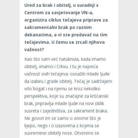
Ured za brak i obitelj, u suradnji s
Centrom za savjetovanje VN-a,
organizira ciklus tečajeva priprave za
sakramentalni brak po raznim
dekanatima, a vi ste predavač na tim
tečajevima. U čemu se zrcali njihova
važnost?
Kao što sam već natuknula, kada imamo
obitelj, imamo i Crkvu. I tu je najveća
važnost ovih tečajeva: osnažiti mlade ljude
da izabiru i grade obitelj. Tečaj je sadržajem
vrlo bogat i na njemu se kroz nekoliko
perspektiva, koje su značajne za kršćanski
brak, pripravlja mlade ljude na novi oblik
susreta i zajedništva, za sakrament braka.
Ne govori im se samo o onome što je
lijepo, nego i o izazovima s kojima se
suvremene obitelji nose. Otvoreno se