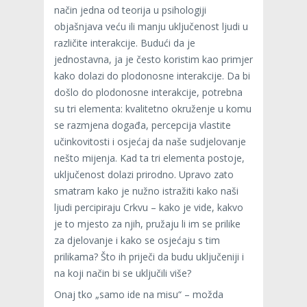
način jedna od teorija u psihologiji
objašnjava veću ili manju uključenost ljudi u
različite interakcije. Budući da je
jednostavna, ja je često koristim kao primjer
kako dolazi do plodonosne interakcije. Da bi
došlo do plodonosne interakcije, potrebna
su tri elementa: kvalitetno okruženje u komu
se razmjena događa, percepcija vlastite
učinkovitosti i osjećaj da naše sudjelovanje
nešto mijenja. Kad ta tri elementa postoje,
uključenost dolazi prirodno. Upravo zato
smatram kako je nužno istražiti kako naši
ljudi percipiraju Crkvu – kako je vide, kakvo
je to mjesto za njih, pružaju li im se prilike
za djelovanje i kako se osjećaju s tim
prilikama? Što ih priječi da budu uključeniji i
na koji način bi se uključili više?
Onaj tko „samo ide na misu“ – možda