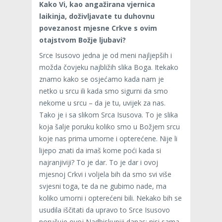
Kako Vi, kao angažirana vjernica
laikinja, doživljavate tu duhovnu
povezanost mjesne Crkve s ovim
otajstvom Božje ljubavi?
Srce Isusovo jedna je od meni najljepših i
možda čovjeku najbližih slika Boga. Itekako
znamo kako se osjećamo kada nam je
netko u srcu ili kada smo sigurni da smo
nekome u srcu – da je tu, uvijek za nas.
Tako je i sa slikom Srca Isusova. To je slika
koja šalje poruku koliko smo u Božjem srcu
koje nas prima umorne i opterećene. Nije li
lijepo znati da imaš kome poći kada si
najranjiviji? To je dar. To je dar i ovoj
mjesnoj Crkvi i voljela bih da smo svi više
svjesni toga, te da ne gubimo nade, ma
koliko umorni i opterećeni bili. Nekako bih se
usudila iščitati da upravo to Srce Isusovo
poručuje ovoj Nadbiskupiji danas: nisi sama,