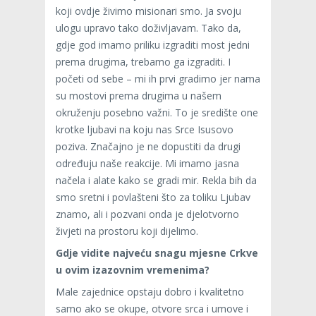
koji ovdje živimo misionari smo. Ja svoju
ulogu upravo tako doživljavam. Tako da,
gdje god imamo priliku izgraditi most jedni
prema drugima, trebamo ga izgraditi. I
početi od sebe – mi ih prvi gradimo jer nama
su mostovi prema drugima u našem
okruženju posebno važni. To je središte one
krotke ljubavi na koju nas Srce Isusovo
poziva. Značajno je ne dopustiti da drugi
određuju naše reakcije. Mi imamo jasna
načela i alate kako se gradi mir. Rekla bih da
smo sretni i povlašteni što za toliku Ljubav
znamo, ali i pozvani onda je djelotvorno
živjeti na prostoru koji dijelimo.
Gdje vidite najveću snagu mjesne Crkve
u ovim izazovnim vremenima?
Male zajednice opstaju dobro i kvalitetno
samo ako se okupe, otvore srca i umove i