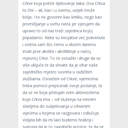
Crkve koja potiče djelovanje laika. Ova Crkva
to čini – ali, kao i u svemu, uvijek može
bolje. I to ne govorim kao kritiku, nego kao
promišljanje u svrhu rasta jer vjerujem da
upravo to od nas traži zajednica kojoj
pripadamo. Neke su inicijative već pokrenute
i sretna sam što ćemo u idućim danima
imati prve akolite i akolitkinje u našoj
mjesnoj Crkvi. To će osnažiti i druge da se
više uključe te da shvate da je oltar naše
zajedničko mjesto susreta u različitim
službama. Osnaženi od Crkve, vjernicima
treba pomoći prepoznati svoje poslanje, te
da se ne boje pristupiti svim aktivnostima
koje Crkva ima – od služenja na misnim
slavljima do sudjelovanja u crkvenim
vijećima u kojima se razgovara i odlučuje.
Voljela bih da mi laici budemo hrabriji i
svjesniji da je to zajednički prostor, te da se