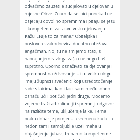
odvažimo zauzetije sudjelovati u djelovanju
mjesne Crkve. Znam da se laici ponekad ne
osjećaju dovoljno spremnima i pitaju se jesu
li kompetentni za takvu vrstu djelovanja.
Kažu: „Nije to za mene.“ Obiteljska i
poslovna svakodnevica dodatno otežava
angažman. No, tu ne smijemo stati, s
nabrajanjem razloga zašto ne nego baš
suprotno. Uporno osnaživati za djelovanje i
spremnost na žrtvovanje – i tu veliku ulogu
imaju župnici i svećenici koji usredotočenije
rade s laicima, kao i laici sami međusobno
osnažujući i potičući jedni druge. Moderno
vrijeme traži artikuliraniji i spremniji odgovor
na različite teme, uključenije laike. Tema
braka dobar je primjer – u vremenu kada su
hedonizam i samoljublje uzeli maha u
objašnjenju ljubavi, trebamo kompetentne