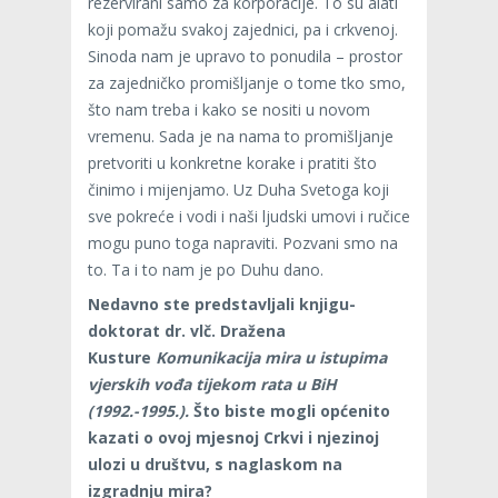
rezervirani samo za korporacije. To su alati
koji pomažu svakoj zajednici, pa i crkvenoj.
Sinoda nam je upravo to ponudila – prostor
za zajedničko promišljanje o tome tko smo,
što nam treba i kako se nositi u novom
vremenu. Sada je na nama to promišljanje
pretvoriti u konkretne korake i pratiti što
činimo i mijenjamo. Uz Duha Svetoga koji
sve pokreće i vodi i naši ljudski umovi i ručice
mogu puno toga napraviti. Pozvani smo na
to. Ta i to nam je po Duhu dano.
Nedavno ste predstavljali knjigu-
doktorat dr. vlč. Dražena
Kusture
Komunikacija mira u istupima
vjerskih vođa tijekom rata u BiH
(1992.-1995.).
Što biste mogli općenito
kazati o ovoj mjesnoj Crkvi i njezinoj
ulozi u društvu, s naglaskom na
izgradnju mira?