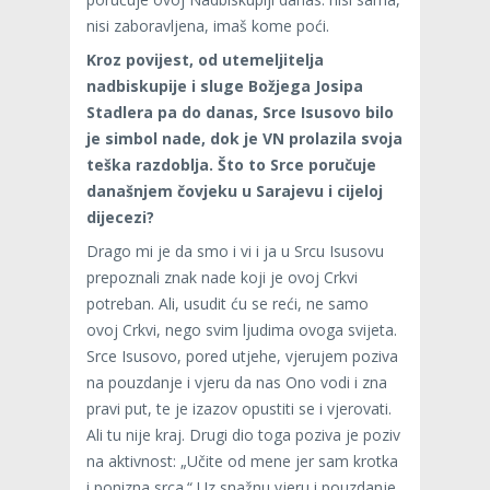
nisi zaboravljena, imaš kome poći.
Kroz povijest, od utemeljitelja
nadbiskupije i sluge Božjega Josipa
Stadlera pa do danas, Srce Isusovo bilo
je simbol nade, dok je VN prolazila svoja
teška razdoblja. Što to Srce poručuje
današnjem čovjeku u Sarajevu i cijeloj
dijecezi?
Drago mi je da smo i vi i ja u Srcu Isusovu
prepoznali znak nade koji je ovoj Crkvi
potreban. Ali, usudit ću se reći, ne samo
ovoj Crkvi, nego svim ljudima ovoga svijeta.
Srce Isusovo, pored utjehe, vjerujem poziva
na pouzdanje i vjeru da nas Ono vodi i zna
pravi put, te je izazov opustiti se i vjerovati.
Ali tu nije kraj. Drugi dio toga poziva je poziv
na aktivnost: „Učite od mene jer sam krotka
i ponizna srca.“ Uz snažnu vjeru i pouzdanje