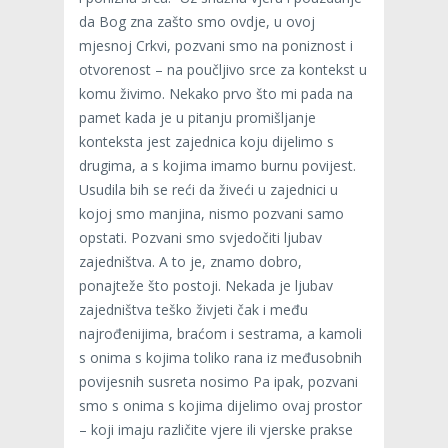
da Bog zna zašto smo ovdje, u ovoj
mjesnoj Crkvi, pozvani smo na poniznost i
otvorenost – na poučljivo srce za kontekst u
komu živimo. Nekako prvo što mi pada na
pamet kada je u pitanju promišljanje
konteksta jest zajednica koju dijelimo s
drugima, a s kojima imamo burnu povijest.
Usudila bih se reći da živeći u zajednici u
kojoj smo manjina, nismo pozvani samo
opstati. Pozvani smo svjedočiti ljubav
zajedništva. A to je, znamo dobro,
ponajteže što postoji. Nekada je ljubav
zajedništva teško živjeti čak i među
najrođenijima, braćom i sestrama, a kamoli
s onima s kojima toliko rana iz međusobnih
povijesnih susreta nosimo Pa ipak, pozvani
smo s onima s kojima dijelimo ovaj prostor
– koji imaju različite vjere ili vjerske prakse