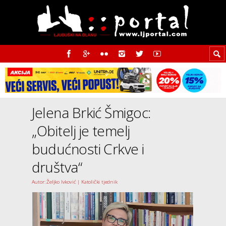
Jelena Brkić Šmigoc:
„Obitelj je temelj
budućnosti Crkve i
društva“
Autor: Željko Ivković | Katolički tjednik