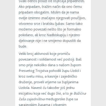
Svaki odnos polazi od osjećaja pripadnosti.
Ako pripadam, tražim način da ono čemu
pripadam obogatim. Mislim da je nama
ovdje iznimno značajno njegovati poučljivo,
otvoreno srce i bratsku ljubav. Samo tako
možemo povezati nešto što je formalno
pokidano, ali kroz Nadbiskupiju i njezino
djelovanje nije i ne smijemo dopustiti da
bude.
Veliki broj aktivnosti koje promiču
povezanost i solidarnost već postoji. Baš
smo prije nekoliko dana s našom župom
Presvetog Trojstva pohodili župu Uzdol i
kroz svetu misu, a kasnije i zajedničko
druženje, proveli vrijeme sa župljanima
Uzdola. Navest ću također još jednu
inicijativu koja već dugo živi, a to je
Božićna
čaša zajedništva
međugorske župe sa
sarajevskim župama i crkvenim