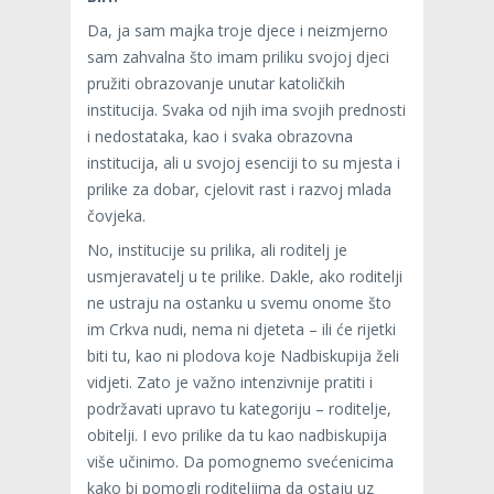
Da, ja sam majka troje djece i neizmjerno
sam zahvalna što imam priliku svojoj djeci
pružiti obrazovanje unutar katoličkih
institucija. Svaka od njih ima svojih prednosti
i nedostataka, kao i svaka obrazovna
institucija, ali u svojoj esenciji to su mjesta i
prilike za dobar, cjelovit rast i razvoj mlada
čovjeka.
No, institucije su prilika, ali roditelj je
usmjeravatelj u te prilike. Dakle, ako roditelji
ne ustraju na ostanku u svemu onome što
im Crkva nudi, nema ni djeteta – ili će rijetki
biti tu, kao ni plodova koje Nadbiskupija želi
vidjeti. Zato je važno intenzivnije pratiti i
podržavati upravo tu kategoriju – roditelje,
obitelji. I evo prilike da tu kao nadbiskupija
više učinimo. Da pomognemo svećenicima
kako bi pomogli roditeljima da ostaju uz