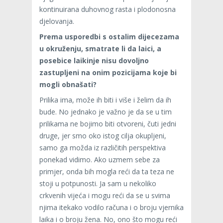
kontinuirana duhovnog rasta i plodonosna
djelovanja.
Prema usporedbi s ostalim dijecezama
u okruženju, smatrate li da laici, a
posebice laikinje nisu dovoljno
zastupljeni na onim pozicijama koje bi
mogli obnašati?
Prilika ima, može ih biti i više i želim da ih
bude. No jednako je važno je da se u tim
prilikama ne bojimo biti otvoreni, čuti jedni
druge, jer smo oko istog cilja okupljeni,
samo ga možda iz različitih perspektiva
ponekad vidimo. Ako uzmem sebe za
primjer, onda bih mogla reći da ta teza ne
stoji u potpunosti. Ja sam u nekoliko
crkvenih vijeća i mogu reći da se u svima
njima itekako vodilo računa i o broju vjernika
laika i o broju žena. No, ono što mogu reći