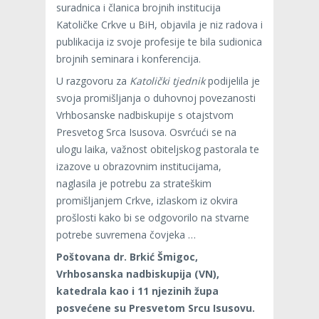
suradnica i članica brojnih institucija
Katoličke Crkve u BiH, objavila je niz radova i
publikacija iz svoje profesije te bila sudionica
brojnih seminara i konferencija.
U razgovoru za
Katolički tjednik
podijelila je
svoja promišljanja o duhovnoj povezanosti
Vrhbosanske nadbiskupije s otajstvom
Presvetog Srca Isusova. Osvrćući se na
ulogu laika, važnost obiteljskog pastorala te
izazove u obrazovnim institucijama,
naglasila je potrebu za strateškim
promišljanjem Crkve, izlaskom iz okvira
prošlosti kako bi se odgovorilo na stvarne
potrebe suvremena čovjeka …
Poštovana dr. Brkić Šmigoc,
Vrhbosanska nadbiskupija (VN),
katedrala kao i 11 njezinih župa
posvećene su Presvetom Srcu Isusovu.