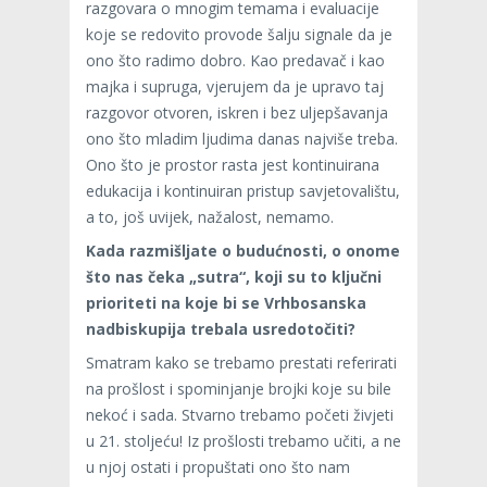
razgovara o mnogim temama i evaluacije
koje se redovito provode šalju signale da je
ono što radimo dobro. Kao predavač i kao
majka i supruga, vjerujem da je upravo taj
razgovor otvoren, iskren i bez uljepšavanja
ono što mladim ljudima danas najviše treba.
Ono što je prostor rasta jest kontinuirana
edukacija i kontinuiran pristup savjetovalištu,
a to, još uvijek, nažalost, nemamo.
Kada razmišljate o budućnosti, o onome
što nas čeka „sutra“, koji su to ključni
prioriteti na koje bi se Vrhbosanska
nadbiskupija trebala usredotočiti?
Smatram kako se trebamo prestati referirati
na prošlost i spominjanje brojki koje su bile
nekoć i sada. Stvarno trebamo početi živjeti
u 21. stoljeću! Iz prošlosti trebamo učiti, a ne
u njoj ostati i propuštati ono što nam