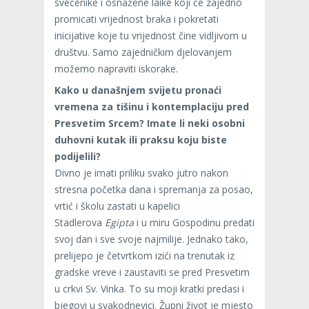
svećenike i osnažene laike koji će zajedno
promicati vrijednost braka i pokretati
inicijative koje tu vrijednost čine vidljivom u
društvu. Samo zajedničkim djelovanjem
možemo napraviti iskorake.
Kako u današnjem svijetu pronaći
vremena za tišinu i kontemplaciju pred
Presvetim Srcem? Imate li neki osobni
duhovni kutak ili praksu koju biste
podijelili?
Divno je imati priliku svako jutro nakon
stresna početka dana i spremanja za posao,
vrtić i školu zastati u kapelici
Stadlerova
Egipta
i u miru Gospodinu predati
svoj dan i sve svoje najmilije. Jednako tako,
prelijepo je četvrtkom izići na trenutak iz
gradske vreve i zaustaviti se pred Presvetim
u crkvi Sv. Vinka. To su moji kratki predasi i
bjegovi u svakodnevici. Župni život je mjesto