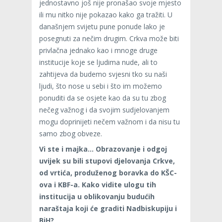
jednostavno još nije pronašao svoje mjesto
ili mu nitko nije pokazao kako ga tražiti. U
današnjem svijetu pune ponude lako je
posegnuti za nečim drugim. Crkva može biti
privlačna jednako kao i mnoge druge
institucije koje se ljudima nude, ali to
zahtijeva da budemo svjesni tko su naši
ljudi, što nose u sebi i što im možemo
ponuditi da se osjete kao da su tu zbog
nečeg važnog i da svojim sudjelovanjem
mogu doprinijeti nečem važnom i da nisu tu
samo zbog obveze.
Vi ste i majka… Obrazovanje i odgoj
uvijek su bili stupovi djelovanja Crkve,
od vrtića, produženog boravka do KŠC-
ova i KBF-a. Kako vidite ulogu tih
institucija u oblikovanju budućih
naraštaja koji će graditi Nadbiskupiju i
BiH?