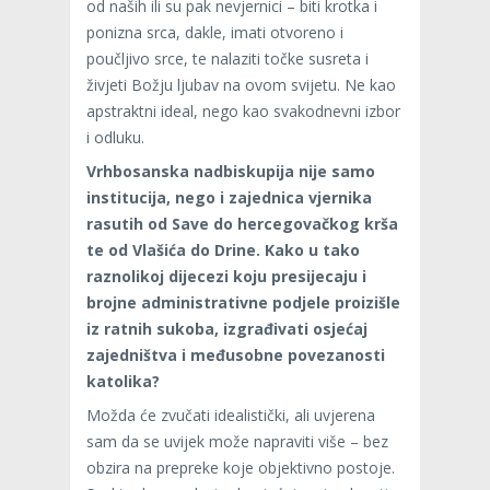
od naših ili su pak nevjernici – biti krotka i
ponizna srca, dakle, imati otvoreno i
poučljivo srce, te nalaziti točke susreta i
živjeti Božju ljubav na ovom svijetu. Ne kao
apstraktni ideal, nego kao svakodnevni izbor
i odluku.
Vrhbosanska nadbiskupija nije samo
institucija, nego i zajednica vjernika
rasutih od Save do hercegovačkog krša
te od Vlašića do Drine. Kako u tako
raznolikoj dijecezi koju presijecaju i
brojne administrativne podjele proizišle
iz ratnih sukoba, izgrađivati osjećaj
zajedništva i međusobne povezanosti
katolika?
Možda će zvučati idealistički, ali uvjerena
sam da se uvijek može napraviti više – bez
obzira na prepreke koje objektivno postoje.