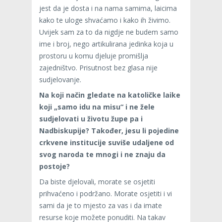
jest da je dosta i na nama samima, laicima
kako te uloge shvaćamo i kako ih živimo.
Uvijek sam za to da nigdje ne budem samo
ime i broj, nego artikulirana jedinka koja u
prostoru u komu djeluje promišlja
zajedništvo. Prisutnost bez glasa nije
sudjelovanje.
Na koji način gledate na katoličke laike
koji „samo idu na misu“ i ne žele
sudjelovati u životu župe pa i
Nadbiskupije? Također, jesu li pojedine
crkvene institucije suviše udaljene od
svog naroda te mnogi i ne znaju da
postoje?
Da biste djelovali, morate se osjetiti
prihvaćeno i podržano. Morate osjetiti i vi
sami da je to mjesto za vas i da imate
resurse koje možete ponuditi. Na takav