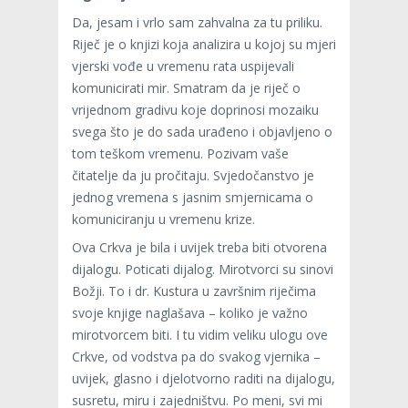
Da, jesam i vrlo sam zahvalna za tu priliku.
Riječ je o knjizi koja analizira u kojoj su mjeri
vjerski vođe u vremenu rata uspijevali
komunicirati mir. Smatram da je riječ o
vrijednom gradivu koje doprinosi mozaiku
svega što je do sada urađeno i objavljeno o
tom teškom vremenu. Pozivam vaše
čitatelje da ju pročitaju. Svjedočanstvo je
jednog vremena s jasnim smjernicama o
komuniciranju u vremenu krize.
Ova Crkva je bila i uvijek treba biti otvorena
dijalogu. Poticati dijalog. Mirotvorci su sinovi
Božji. To i dr. Kustura u završnim riječima
svoje knjige naglašava – koliko je važno
mirotvorcem biti. I tu vidim veliku ulogu ove
Crkve, od vodstva pa do svakog vjernika –
uvijek, glasno i djelotvorno raditi na dijalogu,
susretu, miru i zajedništvu. Po meni, svi mi