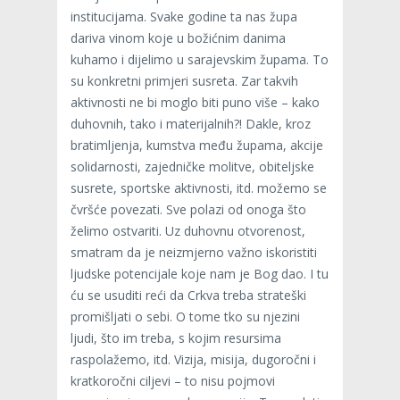
institucijama. Svake godine ta nas župa
dariva vinom koje u božićnim danima
kuhamo i dijelimo u sarajevskim župama. To
su konkretni primjeri susreta. Zar takvih
aktivnosti ne bi moglo biti puno više – kako
duhovnih, tako i materijalnih?! Dakle, kroz
bratimljenja, kumstva među župama, akcije
solidarnosti, zajedničke molitve, obiteljske
susrete, sportske aktivnosti, itd. možemo se
čvršće povezati. Sve polazi od onoga što
želimo ostvariti. Uz duhovnu otvorenost,
smatram da je neizmjerno važno iskoristiti
ljudske potencijale koje nam je Bog dao. I tu
ću se usuditi reći da Crkva treba strateški
promišljati o sebi. O tome tko su njezini
ljudi, što im treba, s kojim resursima
raspolažemo, itd. Vizija, misija, dugoročni i
kratkoročni ciljevi – to nisu pojmovi