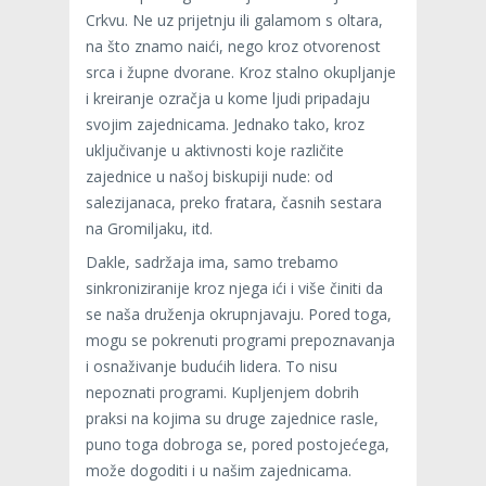
Crkvu. Ne uz prijetnju ili galamom s oltara,
na što znamo naići, nego kroz otvorenost
srca i župne dvorane. Kroz stalno okupljanje
i kreiranje ozračja u kome ljudi pripadaju
svojim zajednicama. Jednako tako, kroz
uključivanje u aktivnosti koje različite
zajednice u našoj biskupiji nude: od
salezijanaca, preko fratara, časnih sestara
na Gromiljaku, itd.
Dakle, sadržaja ima, samo trebamo
sinkroniziranije kroz njega ići i više činiti da
se naša druženja okrupnjavaju. Pored toga,
mogu se pokrenuti programi prepoznavanja
i osnaživanje budućih lidera. To nisu
nepoznati programi. Kupljenjem dobrih
praksi na kojima su druge zajednice rasle,
puno toga dobroga se, pored postojećega,
može dogoditi i u našim zajednicama.